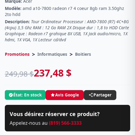
Marque:
Acer
Modèle:
amd a10-7800 radeon r7 4 coeur 8gb ram 3.50ghz
2to hdd
Description:
Tour Ordinateur Processeur : AMD-7800 (R7) 4C+8G
(4cpu) 3,5 Ghz RAM : 12 Go RAM 2X Disque dur : 1,8 to HDD Carte
Graphique : Radeon r7 grahique 8X USB, 1X Jack audio/micro, 1X
hdmi, 1X VGA, 1X Lecteur cd/dvd
>
>
Promotions
Informatiques
Boitiers
237,48 $
249,98 $
État: En stock
Avis Google
Partager
Vous désirez réserver ce produit?
Appelez-nous au
(819) 566-3333