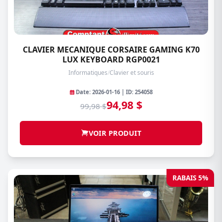
CLAVIER MECANIQUE CORSAIRE GAMING K70
LUX KEYBOARD RGP0021
Informatiques
/
Clavier et souris
Date: 2026-01-16 | ID: 254058
94,98 $
99,98 $
VOIR PRODUIT
RABAIS 5%