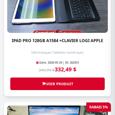
IPAD PRO 128GB A1584 +CLAVIER LOGI APPLE
Informatiques
/
Tablettes numériques
Date: 2026-05-24 | ID: 262551
332,49 $
349,99 $
VOIR PRODUIT
RABAIS 5%