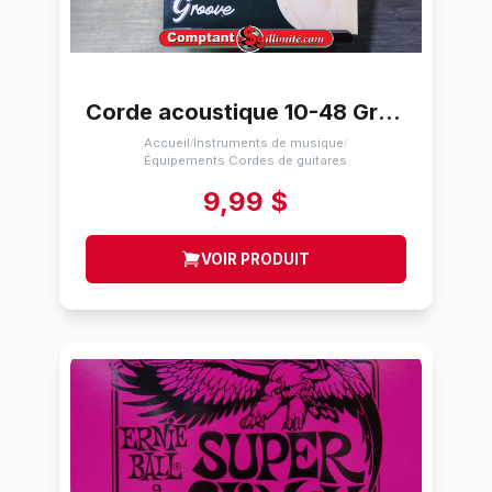
Corde acoustique 10-48 Groove gro ag1048
Accueil
Instruments de musique
/
/
Équipements Cordes de guitares
9,99 $
VOIR PRODUIT