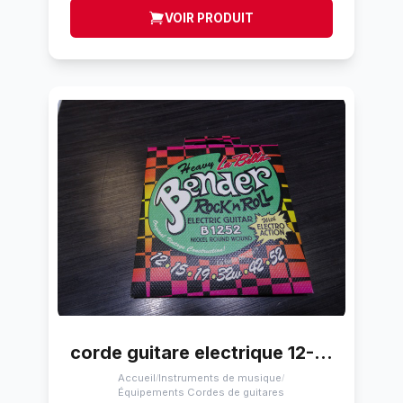
VOIR PRODUIT
corde guitare electrique 12-52 La Bella b1252 bender
Accueil
Instruments de musique
/
/
Équipements Cordes de guitares