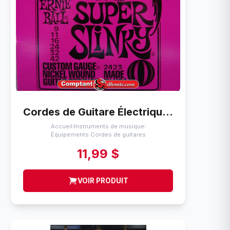
Cordes de Guitare Électrique (9-42) Ernie Ball Super Slinky (9-42)
Accueil
Instruments de musique
/
/
Équipements Cordes de guitares
11,99 $
VOIR PRODUIT