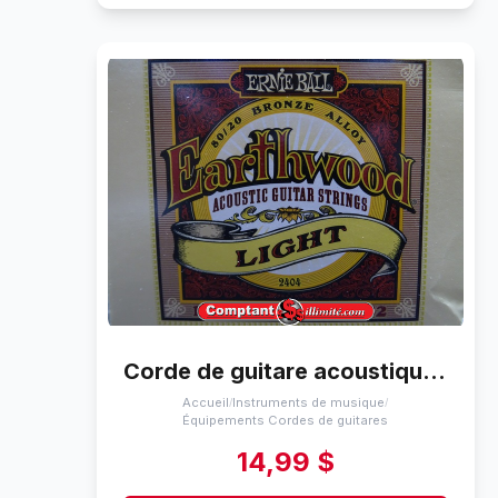
Corde de guitare acoustique Ernie Ball Light 11-52
Accueil
Instruments de musique
/
/
Équipements Cordes de guitares
14,99 $