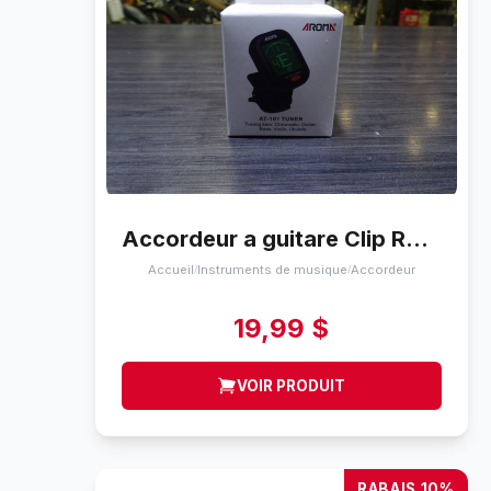
Accordeur a guitare Clip Rom at-101
Accueil
Instruments de musique
Accordeur
/
/
19,99 $
VOIR PRODUIT
RABAIS 10%