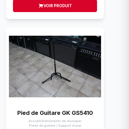
VOIR PRODUIT
Pied de Guitare GK GS5410
Accueil
Instruments de musique
/
/
Pieds de guitare / Support mural