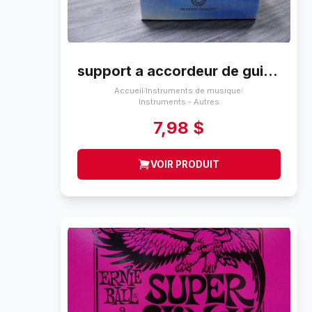
support a accordeur de guitare planet waves na
Accueil
Instruments de musique
/
/
Instruments - Autres
7,98 $
VOIR PRODUIT