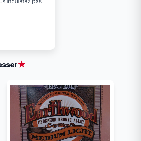
us inquiétez pas,
esser
★