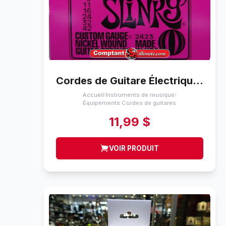
Cordes de Guitare Électrique (9-42) Ernie Ball Super Slinky (9-42)
Accueil
Instruments de musique
/
/
Équipements Cordes de guitares
11,99 $
VOIR PRODUIT