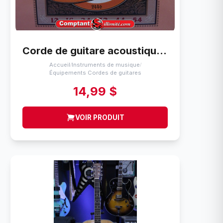
Corde de guitare acoustique (12-54) Ernie Ball Bronze / phosphoreux 12-54
Accueil
Instruments de musique
/
/
Équipements Cordes de guitares
14,99 $
VOIR PRODUIT