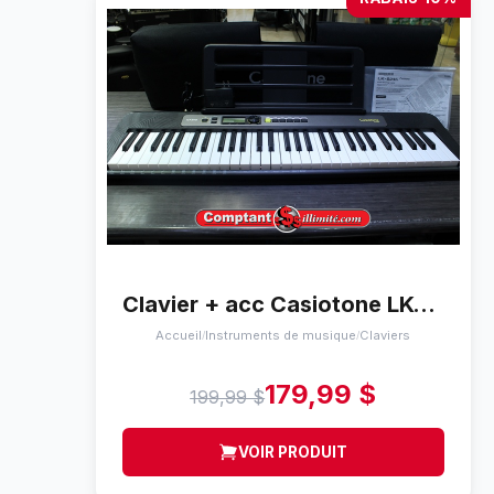
Clavier + acc Casiotone LK-S245
Accueil
Instruments de musique
Claviers
/
/
179,99 $
199,99 $
VOIR PRODUIT