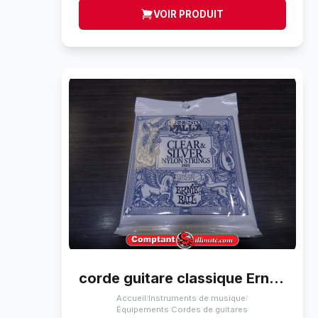
VOIR PRODUIT
corde guitare classique Ernie Ball 2403
Accueil
Instruments de musique
/
/
Équipements Cordes de guitares