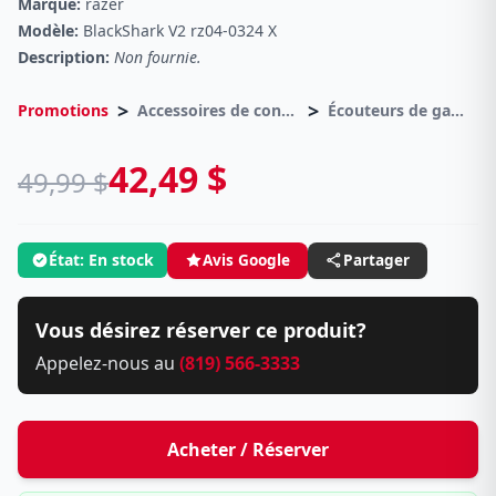
Marque:
razer
Modèle:
BlackShark V2 rz04-0324 X
Description:
Non fournie.
>
>
Promotions
Accessoires de consoles
Écouteurs de gamer
42,49 $
49,99 $
État: En stock
Avis Google
Partager
Vous désirez réserver ce produit?
Appelez-nous au
(819) 566-3333
Acheter / Réserver