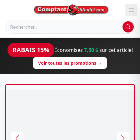
RABAIS 15%
Économisez
7,50 $
sur cet article!
Voir toutes les promotions →