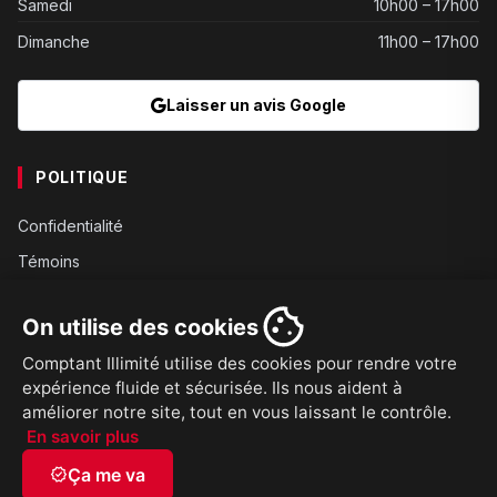
Samedi
10h00 – 17h00
Dimanche
11h00 – 17h00
Laisser un avis Google
POLITIQUE
Confidentialité
Témoins
Gouvernance
On utilise des cookies
Conditions
Comptant Illimité utilise des cookies pour rendre votre
Expédition
expérience fluide et sécurisée. Ils nous aident à
Retours
améliorer notre site, tout en vous laissant le contrôle.
En savoir plus
verified
Ça me va
© 2026
Comptant Illimité Sherbrooke