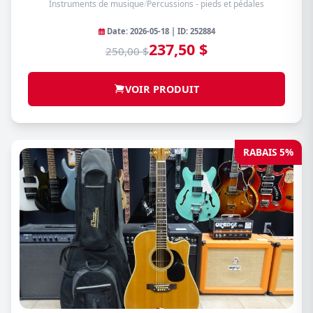
Instruments de musique
/
Percussions - pieds et pédales
Date: 2026-05-18 | ID: 252884
237,50 $
250,00 $
VOIR PRODUIT
RABAIS 5%