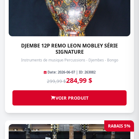
DJEMBE 12P REMO LEON MOBLEY SÉRIE
SIGNATURE
Instruments de musique
/
Percussions - Djembes - Bongo
Date: 2026-06-07 | ID: 263082
284,99 $
299,99 $
VOIR PRODUIT
RABAIS 5%