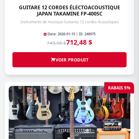
GUITARE 12 CORDES ÉLECTOACOUSTIQUE
JAPAN TAKAMINE FP-400SC
Instruments de musique
/
Guitares 12 cordes Acoustiques
Date: 2026-01-15 | ID: 248975
712,48 $
749,98 $
VOIR PRODUIT
RABAIS 5%