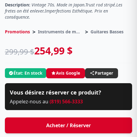
Description:
Vintage 70s. Made in Japan.Trust rod stripé.Les
fretes on été enlever.Imperfections Esthétique. Prix en
conséquence.
>
>
Promotions
Instruments de musique
Guitares Basses
254,99 $
299,99 $
État: En stock
Avis Google
Partager
Vous désirez réserver ce produit?
Appelez-nous au
(819) 566-3333
Acheter / Réserver