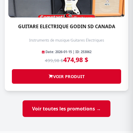
GUITARE ELECTRIQUE GODIN SD CANADA
Instruments de musique
/
Guitares Électriques
Date: 2026-01-15 | ID: 253062
474,98 $
499,98 $
VOIR PRODUIT
Voir toutes les promotions →