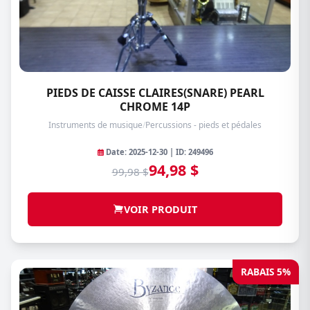
PIEDS DE CAISSE CLAIRES(SNARE) PEARL
CHROME 14P
Instruments de musique
/
Percussions - pieds et pédales
Date: 2025-12-30 | ID: 249496
94,98 $
99,98 $
VOIR PRODUIT
RABAIS 5%