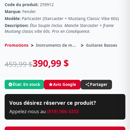
Code du produit:
259912
Marque:
Fender
Modèle:
Partcaster (Starcaster + Mustang Classic Vibe 60s)
Description:
Étui Souple Inclus. Manche Starcaster + frame
Mustang classic vibe 60s. Prix en Conséquence.
>
>
Promotions
Instruments de musique
Guitares Basses
390,99 $
459,99 $
État: En stock
Avis Google
Partager
Vous désirez réserver ce produit?
Appelez-nous au
(819) 566-3333