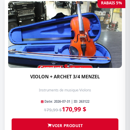
RABAIS 5%
VIOLON + ARCHET 3/4 MENZEL
Instruments de musique
/
Violons
Date: 2026-07-31 | ID: 263122
170,99 $
179,99 $
VOIR PRODUIT