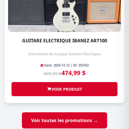
GUITARE ELECTRIQUE IBANEZ ART100
Instruments de musique
/
Guitares Électriques
Date: 2025-12-12 | ID: 253762
474,99 $
499,99 $
VOIR PRODUIT
Voir toutes les promotions →