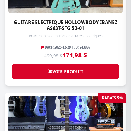
GUITARE ELECTRIQUE HOLLOWBODY IBANEZ
AS63T-SFG 5B-01
Instruments de musique
/
Guitares Électriques
Date: 2025-12-29 | ID: 243886
474,98 $
499,98 $
VOIR PRODUIT
RABAIS 5%