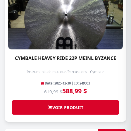
CYMBALE HEAVEY RIDE 22P MEINL BYZANCE
Instruments de musique
/
Percussions - Cymbale
Date: 2025-12-30 | ID: 249303
588,99 $
619,99 $
VOIR PRODUIT