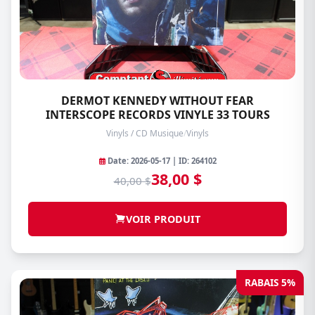
DERMOT KENNEDY WITHOUT FEAR
INTERSCOPE RECORDS VINYLE 33 TOURS
Vinyls / CD Musique
/
Vinyls
Date: 2026-05-17 | ID: 264102
38,00 $
40,00 $
VOIR PRODUIT
RABAIS 5%