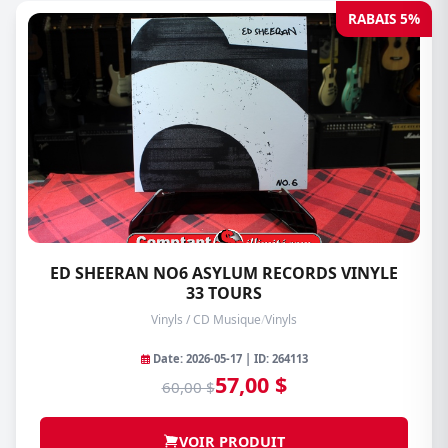
RABAIS 5%
ED SHEERAN NO6 ASYLUM RECORDS VINYLE
33 TOURS
Vinyls / CD Musique
/
Vinyls
Date: 2026-05-17 | ID: 264113
57,00 $
60,00 $
VOIR PRODUIT