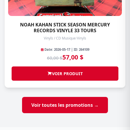
NOAH KAHAN STICK SEASON MERCURY
RECORDS VINYLE 33 TOURS
Vinyls / CD Musique
/
Vinyls
Date: 2026-05-17 | ID: 264109
57,00 $
60,00 $
VOIR PRODUIT
Voir toutes les promotions →