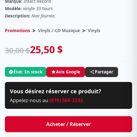
Marque:
Intact Record
Modèle:
vinyle 33 tours
Description:
Non fournie.
>
>
Promotions
Vinyls / CD Musique
Vinyls
25,50 $
30,00 $
État: En stock
Avis Google
Partager
Vous désirez réserver ce produit?
Appelez-nous au
(819) 566-3333
Acheter / Réserver