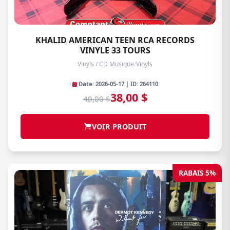
KHALID AMERICAN TEEN RCA RECORDS
VINYLE 33 TOURS
Vinyls / CD Musique
/
Vinyls
Date: 2026-05-17 | ID: 264110
38,00 $
40,00 $
VOIR PRODUIT
RABAIS 5%