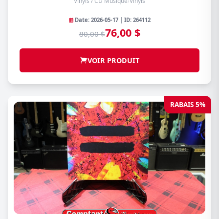
Vinyls / CD Musique
/
Vinyls
Date: 2026-05-17 | ID: 264112
76,00 $
80,00 $
VOIR PRODUIT
RABAIS 5%