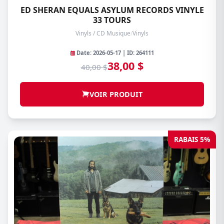
ED SHERAN EQUALS ASYLUM RECORDS VINYLE
33 TOURS
Vinyls / CD Musique
/
Vinyls
Date: 2026-05-17 | ID: 264111
38,00 $
40,00 $
VOIR PRODUIT
RABAIS 5%