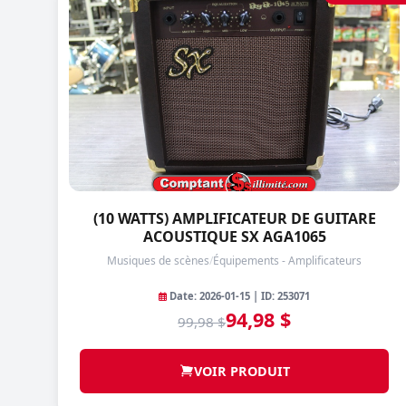
(10 WATTS) AMPLIFICATEUR DE GUITARE
ACOUSTIQUE SX AGA1065
Musiques de scènes
/
Équipements - Amplificateurs
Date: 2026-01-15 | ID: 253071
94,98 $
99,98 $
VOIR PRODUIT