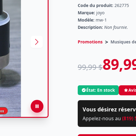
Code du produit:
262775
Marque:
joyo
Modèle:
mw-1
Description:
Non fournie.
>
Promotions
Musiques de
89,9
99,99 $
État: En stock
Avi
Vous désirez réserv
Appelez-nous au
(819)