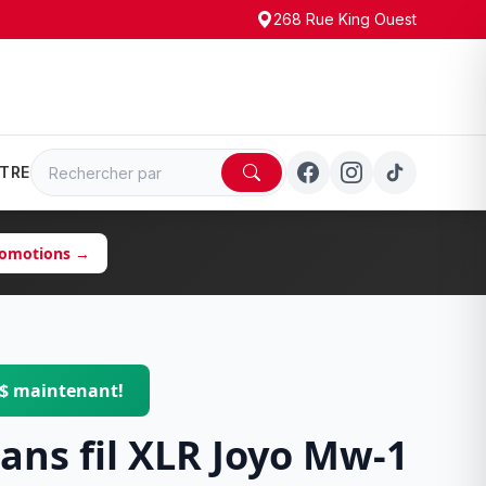
268 Rue King Ouest
TRE
promotions →
 $ maintenant!
ans fil XLR Joyo Mw-1