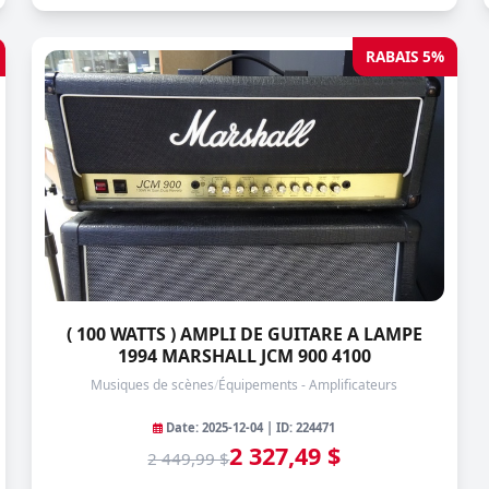
RABAIS 5%
( 100 WATTS ) AMPLI DE GUITARE A LAMPE
1994 MARSHALL JCM 900 4100
Musiques de scènes
/
Équipements - Amplificateurs
Date: 2025-12-04 | ID: 224471
2 327,49 $
2 449,99 $