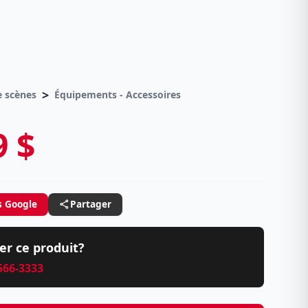
>
 scènes
Équipements - Accessoires
9 $
s Google
Partager
er ce produit?
 566-3333