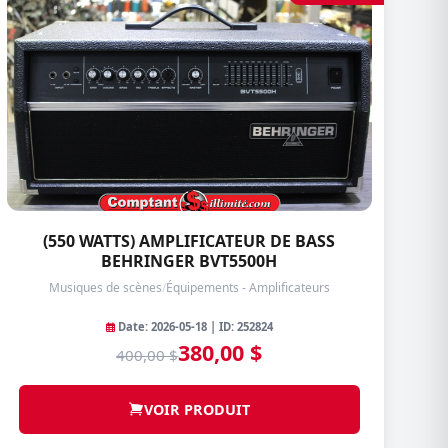
(550 WATTS) AMPLIFICATEUR DE BASS
BEHRINGER BVT5500H
Musiques de scènes
/
Équipements - Amplificateurs
Date: 2026-05-18 | ID: 252824
380,00 $
400,00 $
VOIR PRODUIT