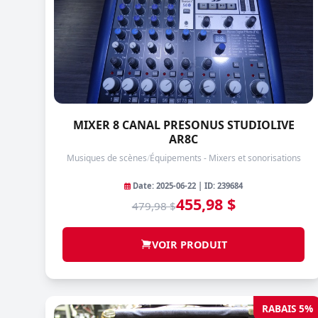
MIXER 8 CANAL PRESONUS STUDIOLIVE
AR8C
Musiques de scènes
/
Équipements - Mixers et sonorisations
Date: 2025-06-22 | ID: 239684
455,98 $
479,98 $
VOIR PRODUIT
RABAIS 5%