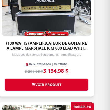
(100 WATTS) AMPLIFICATEUR DE GUITATRE
A LAMPE MARSHALL JCM 800 LEAD WHITE
TOLEX SERIES-2203
Musiques de scènes
/
Équipements - Amplificateurs
Date: 2026-01-16 | ID: 248200
3 134,98 $
3 299,98 $
VOIR PRODUIT
RABAIS 5%