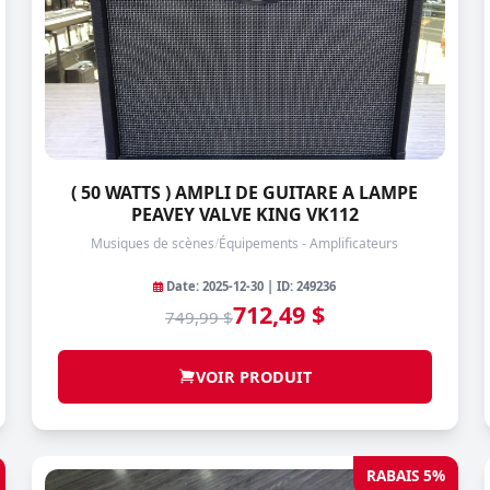
( 50 WATTS ) AMPLI DE GUITARE A LAMPE
PEAVEY VALVE KING VK112
Musiques de scènes
/
Équipements - Amplificateurs
Date: 2025-12-30 | ID: 249236
712,49 $
749,99 $
VOIR PRODUIT
RABAIS 5%