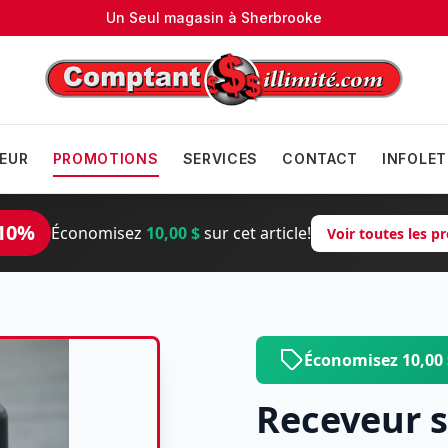
Un Seul magasin à
Sherbrooke
EUR
PROMOTIONS
SERVICES
CONTACT
INFOLET
10%
Économisez
10,00 $
sur cet article!
Voir toutes les 
Économisez 10,00
Receveur s