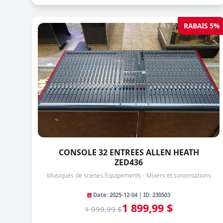
RABAIS 5%
CONSOLE 32 ENTREES ALLEN HEATH
ZED436
Musiques de scènes
/
Équipements - Mixers et sonorisations
Date: 2025-12-04 | ID: 230503
1 899,99 $
1 999,99 $