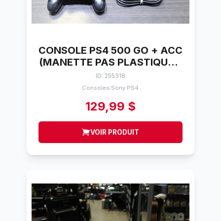
CONSOLE PS4 500 GO + ACC
(MANETTE PAS PLASTIQUE 2
JOYSTICKS) SONY CHU-
ID: 255318
1115A
Consoles
Sony PS4
/
129,99 $
VOIR PRODUIT