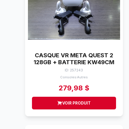
CASQUE VR META QUEST 2
128GB + BATTERIE KW49CM
ID: 257243
Consoles
Autres
/
279,98 $
VOIR PRODUIT