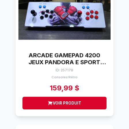
ARCADE GAMEPAD 4200
JEUX PANDORA E SPORT
BOX 583D
ID: 257178
Consoles
Rétro
/
159,99 $
VOIR PRODUIT