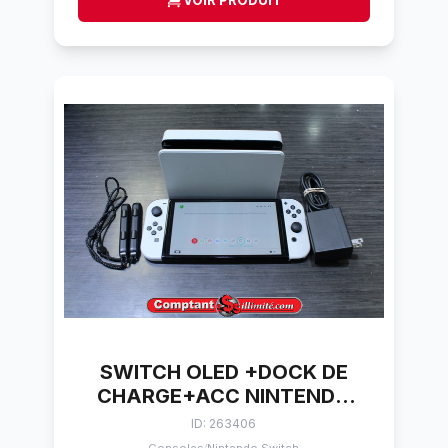
VOIR PRODUIT
SWITCH OLED +DOCK DE
CHARGE+ACC NINTENDO
HAC-016
ID: 263406
/