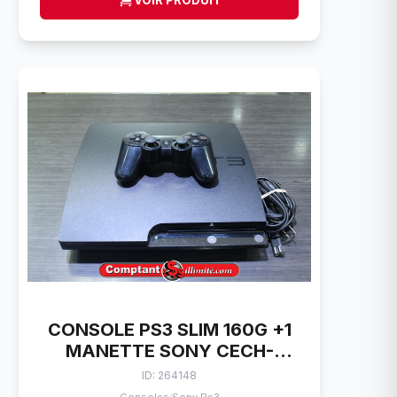
VOIR PRODUIT
CONSOLE PS3 SLIM 160G +1
MANETTE SONY CECH-
2501A
ID: 264148
/