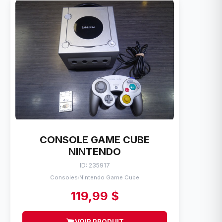
CONSOLE GAME CUBE
NINTENDO
ID: 235917
Consoles
Nintendo Game Cube
/
119,99 $