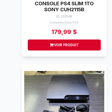
CONSOLE PS4 SLIM 1TO
SONY CUH2115B
ID: 232548
Consoles
Sony PS4
/
179,99 $
VOIR PRODUIT