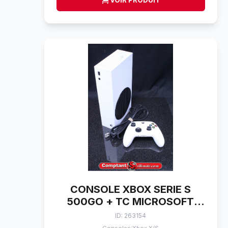
VOIR PRODUIT
CONSOLE XBOX SERIE S
500GO + TC MICROSOFT
1883
ID: 263154
/