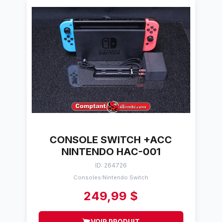
CONSOLE SWITCH +ACC
NINTENDO HAC-001
ID: 264726
Consoles
Nintendo Switch
/
249,99 $