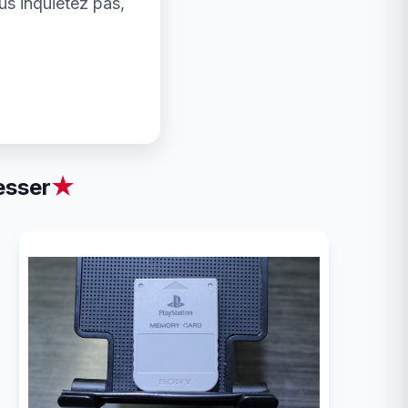
us inquiétez pas,
esser
★