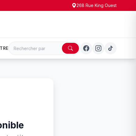
268 Rue King Ouest
TRE
onible