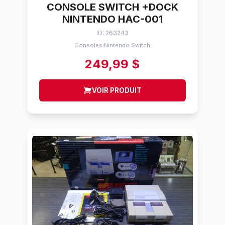
CONSOLE SWITCH +DOCK
NINTENDO HAC-001
ID: 263243
Consoles
Nintendo Switch
/
249,99 $
VOIR PRODUIT