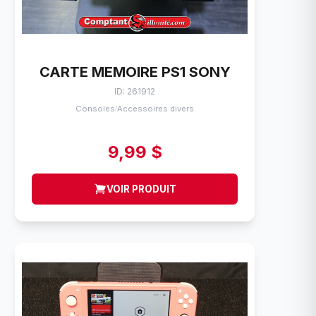
CARTE MEMOIRE PS1 SONY
ID: 261912
Consoles
Accessoires divers
/
9,99 $
VOIR PRODUIT