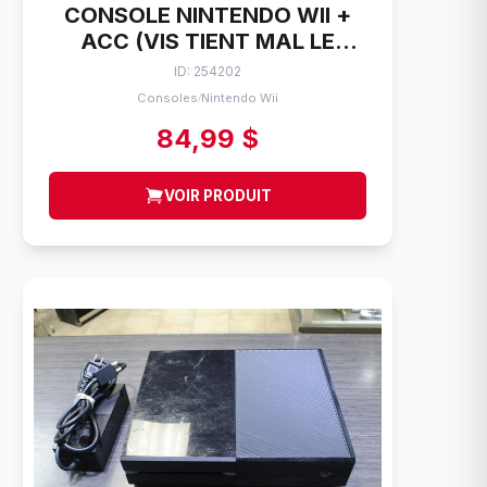
CONSOLE NINTENDO WII +
ACC (VIS TIENT MAL LE
DESSOUS) RVL-001
ID: 254202
Consoles
Nintendo Wii
/
84,99 $
VOIR PRODUIT