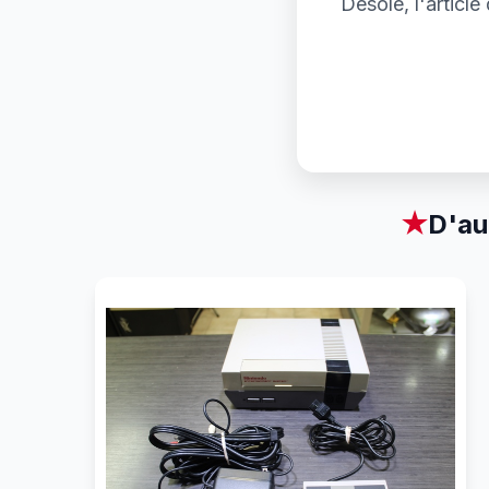
Désolé, l'articl
★
D'au