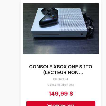
CONSOLE XBOX ONE S 1TO
(LECTEUR NON
FONCTIONELLE PRISE HDMI
ID: 262424
LOUSSE) + MANETTE
Consoles
Xbox One
/
MICROSOFT 1681
149,99 $