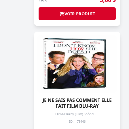
VOIR PRODUIT
JE NE SAIS PAS COMMENT ELLE
FAIT FILM BLU-RAY
Flims
/
Bluray (Film) Spécial + de 3 prochain -50%
ID : 178446