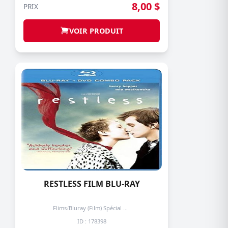
8,00 $
PRIX
VOIR PRODUIT
RESTLESS FILM BLU-RAY
Flims
/
Bluray (Film) Spécial + de 3 prochain -50%
ID : 178398