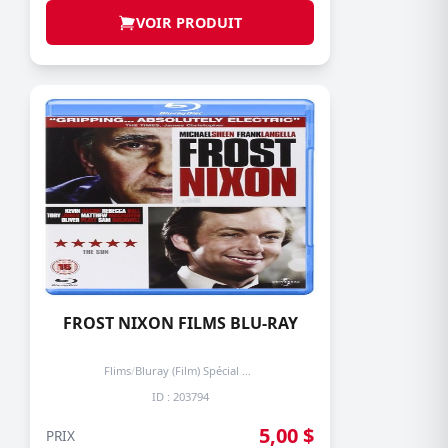
VOIR PRODUIT
FROST NIXON FILMS BLU-RAY
Flims
/
Bluray (Film) Spécial + de 3 prochain -50%
ID : 203794
5,00 $
PRIX