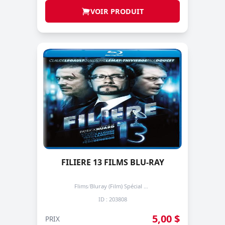
VOIR PRODUIT
FILIERE 13 FILMS BLU-RAY
Flims
/
Bluray (Film) Spécial + de 3 prochain -50%
ID : 203808
5,00 $
PRIX