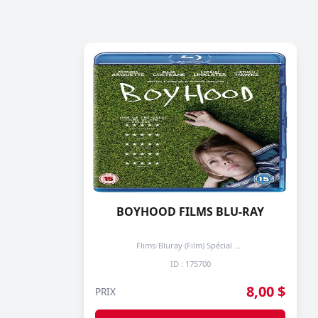
BOYHOOD FILMS BLU-RAY
Flims
/
Bluray (Film) Spécial + de 3 prochain -50%
ID : 175700
8,00 $
PRIX