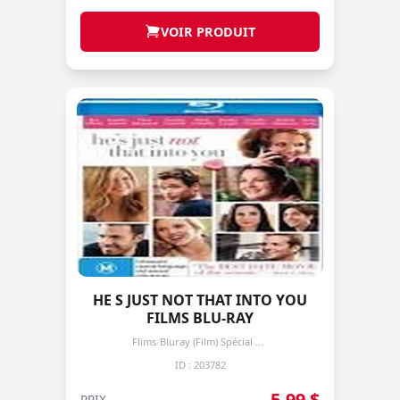
VOIR PRODUIT
HE S JUST NOT THAT INTO YOU
FILMS BLU-RAY
Flims
/
Bluray (Film) Spécial + de 3 prochain -50%
ID : 203782
5,99 $
PRIX