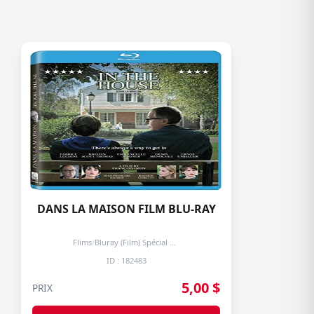
DANS LA MAISON FILM BLU-RAY
Flims
/
Bluray (Film) Spécial + de 3 prochain -50%
ID : 182483
5,00 $
PRIX