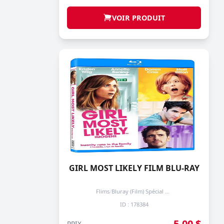
VOIR PRODUIT
GIRL MOST LIKELY FILM BLU-RAY
Flims
/
Bluray (Film) Spécial + de 3 prochain -50%
ID : 178384
5,00 $
PRIX