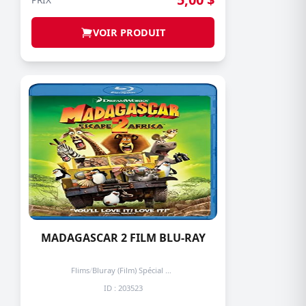
VOIR PRODUIT
MADAGASCAR 2 FILM BLU-RAY
Flims
/
Bluray (Film) Spécial + de 3 prochain -50%
ID : 203523