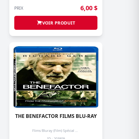
6,00 $
PRIX
VOIR PRODUIT
THE BENEFACTOR FILMS BLU-RAY
Flims
/
Bluray (Film) Spécial + de 3 prochain -50%
ID : 203809