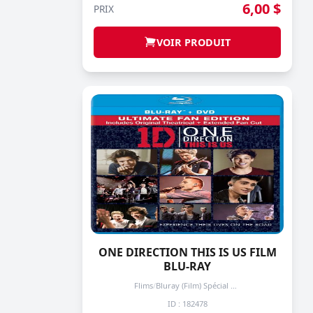
6,00 $
PRIX
VOIR PRODUIT
ONE DIRECTION THIS IS US FILM
BLU-RAY
Flims
/
Bluray (Film) Spécial + de 3 prochain -50%
ID : 182478