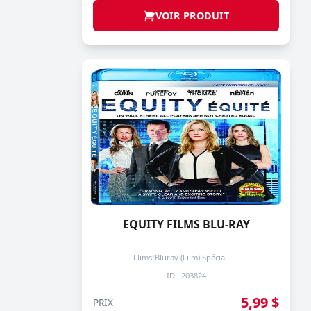
VOIR PRODUIT
EQUITY FILMS BLU-RAY
Flims
/
Bluray (Film) Spécial + de 3 prochain -50%
ID : 203824
5,99 $
PRIX