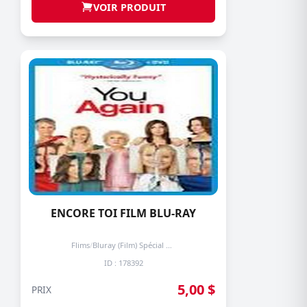
VOIR PRODUIT
ENCORE TOI FILM BLU-RAY
Flims
/
Bluray (Film) Spécial + de 3 prochain -50%
ID : 178392
5,00 $
PRIX