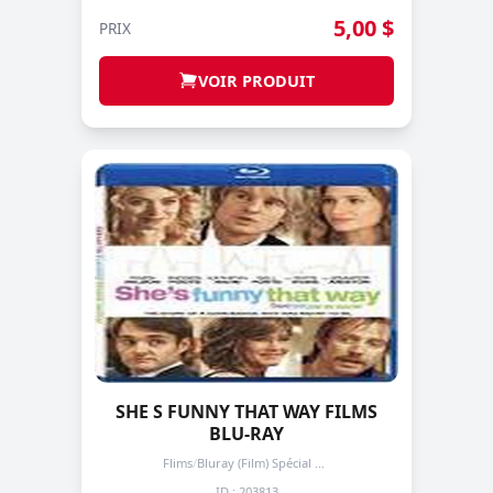
5,00 $
PRIX
VOIR PRODUIT
SHE S FUNNY THAT WAY FILMS
BLU-RAY
Flims
/
Bluray (Film) Spécial + de 3 prochain -50%
ID : 203813