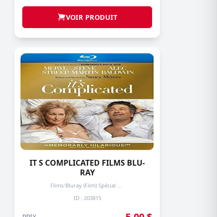
VOIR PRODUIT
IT S COMPLICATED FILMS BLU-
RAY
Flims
/
Bluray (Film) Spécial + de 3 prochain -50%
ID : 203815
5,00 $
PRIX