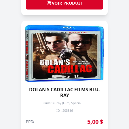
VOIR PRODUIT
DOLAN S CADILLAC FILMS BLU-
RAY
Flims
/
Bluray (Film) Spécial + de 3 prochain -50%
ID : 203816
5,00 $
PRIX