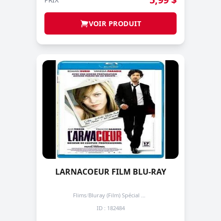
VOIR PRODUIT
LARNACOEUR FILM BLU-RAY
Flims
/
Bluray (Film) Spécial + de 3 prochain -50%
ID : 182484