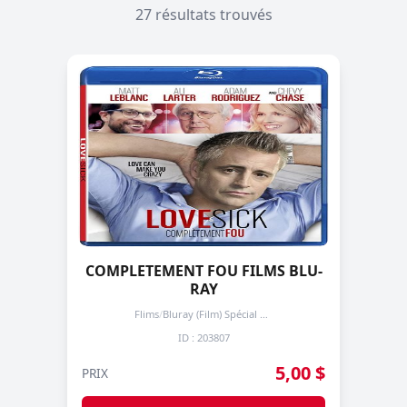
27 résultats trouvés
COMPLETEMENT FOU FILMS BLU-
RAY
Flims
/
Bluray (Film) Spécial + de 3 prochain -50%
ID : 203807
5,00 $
PRIX