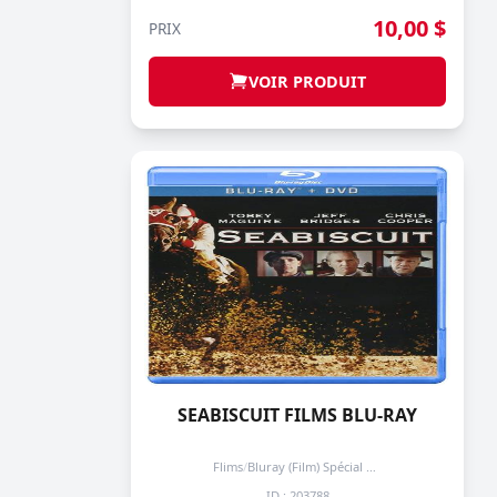
10,00 $
PRIX
VOIR PRODUIT
SEABISCUIT FILMS BLU-RAY
Flims
/
Bluray (Film) Spécial + de 3 prochain -50%
ID : 203788