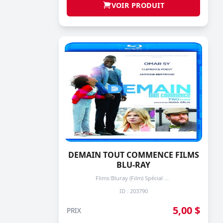
VOIR PRODUIT
DEMAIN TOUT COMMENCE FILMS
BLU-RAY
Flims
/
Bluray (Film) Spécial + de 3 prochain -50%
ID : 203790
5,00 $
PRIX