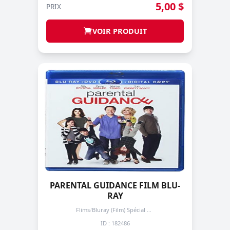
5,00 $
PRIX
VOIR PRODUIT
PARENTAL GUIDANCE FILM BLU-
RAY
Flims
/
Bluray (Film) Spécial + de 3 prochain -50%
ID : 182486