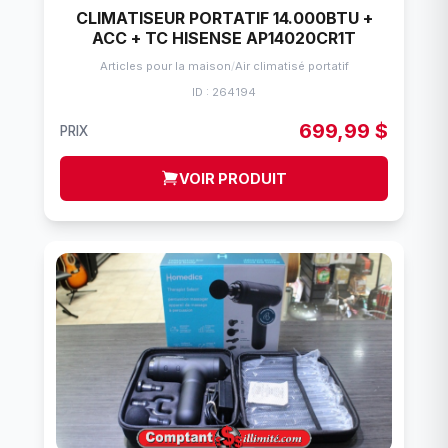
CLIMATISEUR PORTATIF 14.000BTU +
ACC + TC HISENSE AP14020CR1T
Articles pour la maison
/
Air climatisé portatif
ID : 264194
699,99 $
PRIX
VOIR PRODUIT