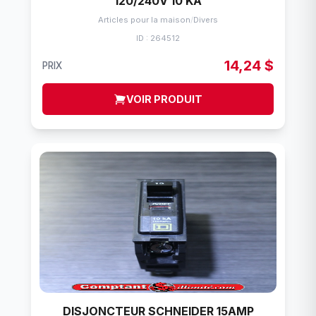
120/240V 10 KA
Articles pour la maison
/
Divers
ID : 264512
14,24 $
PRIX
VOIR PRODUIT
DISJONCTEUR SCHNEIDER 15AMP