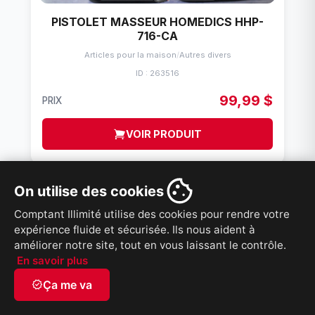
PISTOLET MASSEUR HOMEDICS HHP-
716-CA
Articles pour la maison
/
Autres divers
ID : 263516
99,99 $
PRIX
VOIR PRODUIT
On utilise des cookies
Comptant Illimité utilise des cookies pour rendre votre
expérience fluide et sécurisée. Ils nous aident à
améliorer notre site, tout en vous laissant le contrôle.
En savoir plus
verified
Ça me va
French