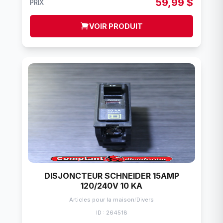
59,99 $
PRIX
VOIR PRODUIT
DISJONCTEUR SCHNEIDER 15AMP
120/240V 10 KA
Articles pour la maison
/
Divers
ID : 264518