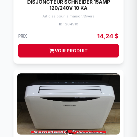
DISJONCTEUR SCHNEIDER 15AMP
120/240V 10 KA
Articles pour la maison
/
Divers
ID : 264510
14,24 $
PRIX
VOIR PRODUIT