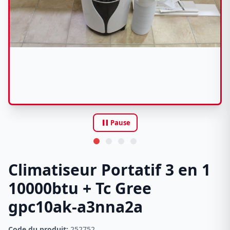
pause
Pause
Climatiseur Portatif 3 en 1
10000btu + Tc Gree
gpc10ak-a3nna2a
Code du produit:
252752