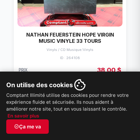
NATHAN FEUERSTEIN HOPE VIRGIN
MUSIC VINYLE 33 TOURS
Vinyls / CD Musique
/
Vinyls
ID : 264108
38,00 $
PRIX
On utilise des cookies
VOIR PRODUIT
Comptant Illimité utilise des cookies pour rendre votre
expérience fluide et sécurisée. Ils nous aident à
améliorer notre site, tout en vous laissant le contrôle.
En savoir plus
verified
Ça me va
French