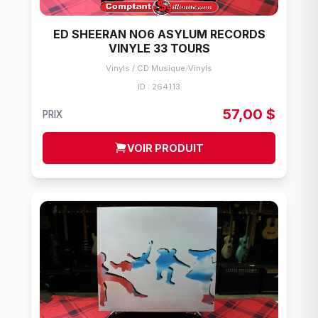
ED SHEERAN NO6 ASYLUM RECORDS
VINYLE 33 TOURS
Vinyls / CD Musique
/
Vinyls
ID : 264113
57,00 $
PRIX
VOIR PRODUIT