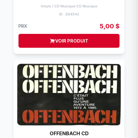
Vinyls / CD Musique
/
CD Musique
ID : 264542
5,00 $
PRIX
VOIR PRODUIT
OFFENBACH CD