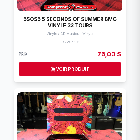
5SOS5 5 SECONDS OF SUMMER BMG
VINYLE 33 TOURS
Vinyls / CD Musique
/
Vinyls
ID : 264112
76,00 $
PRIX
VOIR PRODUIT