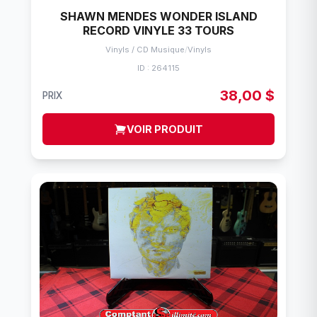
SHAWN MENDES WONDER ISLAND
RECORD VINYLE 33 TOURS
Vinyls / CD Musique
/
Vinyls
ID : 264115
38,00 $
PRIX
VOIR PRODUIT