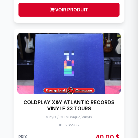
VOIR PRODUIT
COLDPLAY X&Y ATLANTIC RECORDS
VINYLE 33 TOURS
Vinyls / CD Musique
/
Vinyls
ID : 265565
40,00 $
PRIX