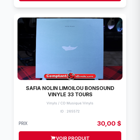
SAFIA NOLIN LIMOILOU BONSOUND
VINYLE 33 TOURS
Vinyls / CD Musique
/
Vinyls
ID : 265572
30,00 $
PRIX
VOIR PRODUIT