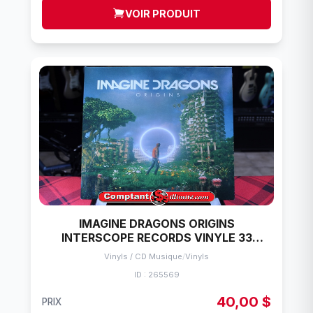
VOIR PRODUIT
IMAGINE DRAGONS ORIGINS
INTERSCOPE RECORDS VINYLE 33
TOURS
Vinyls / CD Musique
/
Vinyls
ID : 265569
40,00 $
PRIX