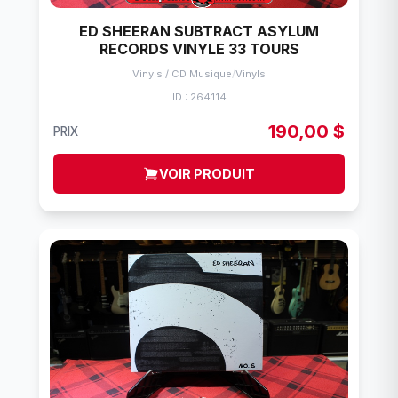
ED SHEERAN SUBTRACT ASYLUM
RECORDS VINYLE 33 TOURS
Vinyls / CD Musique
/
Vinyls
ID : 264114
190,00 $
PRIX
VOIR PRODUIT