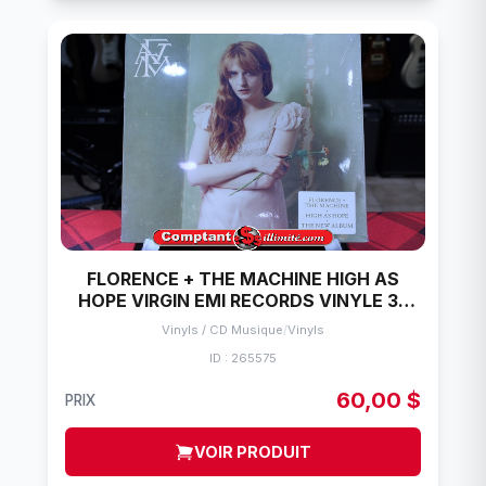
FLORENCE + THE MACHINE HIGH AS
HOPE VIRGIN EMI RECORDS VINYLE 33
TOURS
Vinyls / CD Musique
/
Vinyls
ID : 265575
60,00 $
PRIX
VOIR PRODUIT