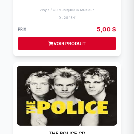
Vinyls / CD Musique
/
CD Musique
ID : 264541
5,00 $
PRIX
VOIR PRODUIT
THE POLICE CD