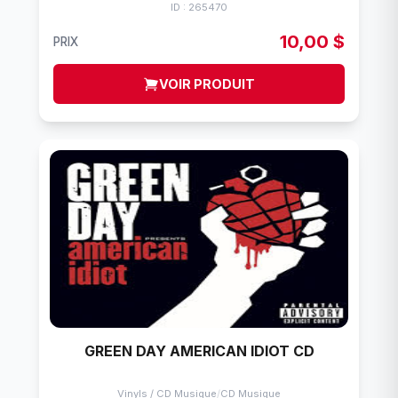
ID : 265470
10,00 $
PRIX
VOIR PRODUIT
GREEN DAY AMERICAN IDIOT CD
Vinyls / CD Musique
/
CD Musique