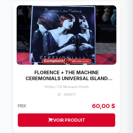
FLORENCE + THE MACHINE
CEREMONIALS UNIVERSAL ISLAND
RECORD VINYLE 33 TOURS
Vinyls / CD Musique
/
Vinyls
ID : 265577
60,00 $
PRIX
VOIR PRODUIT