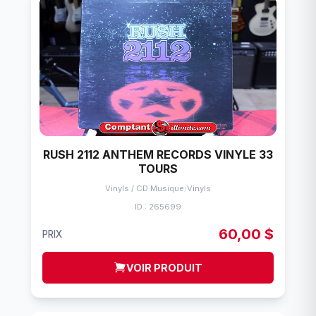
RUSH 2112 ANTHEM RECORDS VINYLE 33
TOURS
Vinyls / CD Musique
/
Vinyls
ID : 265699
60,00 $
PRIX
VOIR PRODUIT