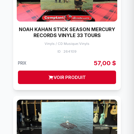
NOAH KAHAN STICK SEASON MERCURY
RECORDS VINYLE 33 TOURS
Vinyls / CD Musique
/
Vinyls
ID : 264109
57,00 $
PRIX
VOIR PRODUIT