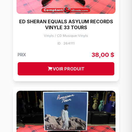
ED SHERAN EQUALS ASYLUM RECORDS
VINYLE 33 TOURS
Vinyls / CD Musique
/
Vinyls
ID : 264111
38,00 $
PRIX
VOIR PRODUIT