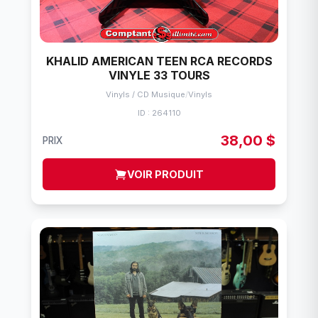
KHALID AMERICAN TEEN RCA RECORDS
VINYLE 33 TOURS
Vinyls / CD Musique
/
Vinyls
ID : 264110
38,00 $
PRIX
VOIR PRODUIT