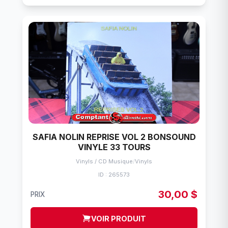
SAFIA NOLIN REPRISE VOL 2 BONSOUND
VINYLE 33 TOURS
Vinyls / CD Musique
/
Vinyls
ID : 265573
30,00 $
PRIX
VOIR PRODUIT