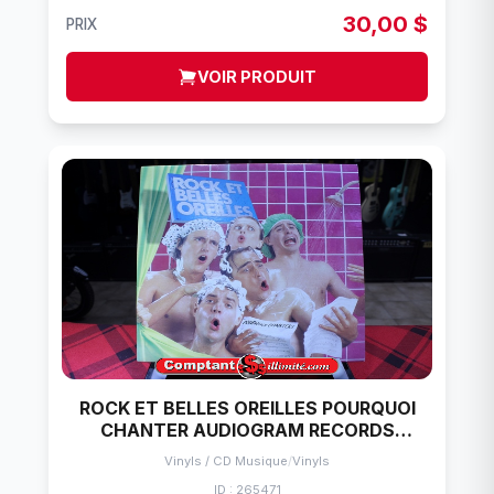
30,00 $
PRIX
VOIR PRODUIT
ROCK ET BELLES OREILLES POURQUOI
CHANTER AUDIOGRAM RECORDS
VINYLE 33 TOURS
Vinyls / CD Musique
/
Vinyls
ID : 265471