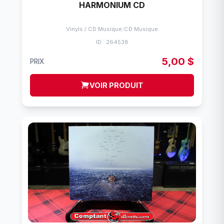
HARMONIUM CD
Vinyls / CD Musique
/
CD Musique
ID : 264538
5,00 $
PRIX
VOIR PRODUIT