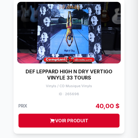
DEF LEPPARD HIGH N DRY VERTIGO
VINYLE 33 TOURS
Vinyls / CD Musique
/
Vinyls
ID : 265698
40,00 $
PRIX
VOIR PRODUIT