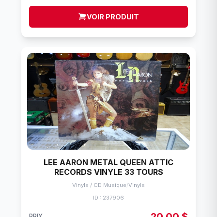
VOIR PRODUIT
LEE AARON METAL QUEEN ATTIC
RECORDS VINYLE 33 TOURS
Vinyls / CD Musique
/
Vinyls
ID : 237906
20,00 $
PRIX