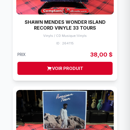
SHAWN MENDES WONDER ISLAND
RECORD VINYLE 33 TOURS
Vinyls / CD Musique
/
Vinyls
ID : 264115
38,00 $
PRIX
VOIR PRODUIT