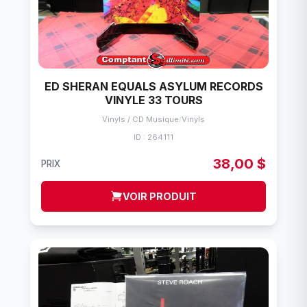
ED SHERAN EQUALS ASYLUM RECORDS
VINYLE 33 TOURS
Vinyls / CD Musique
/
Vinyls
ID : 264111
38,00 $
PRIX
VOIR PRODUIT