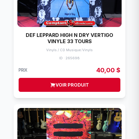
DEF LEPPARD HIGH N DRY VERTIGO
VINYLE 33 TOURS
Vinyls / CD Musique
/
Vinyls
ID : 265698
40,00 $
PRIX
VOIR PRODUIT