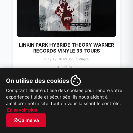
LINKIN PARK HYBRIDE THEORY WARNER
RECORDS VINYLE 33 TOURS
Vinyls / CD Musique
/
Vinyls
ID : 259319
40,00 $
PRIX
On utilise des cookies
Comptant Illimité utilise des cookies pour rendre votre
VOIR PRODUIT
expérience fluide et sécurisée. Ils nous aident à
améliorer notre site, tout en vous laissant le contrôle.
En savoir plus
verified
Ça me va
French