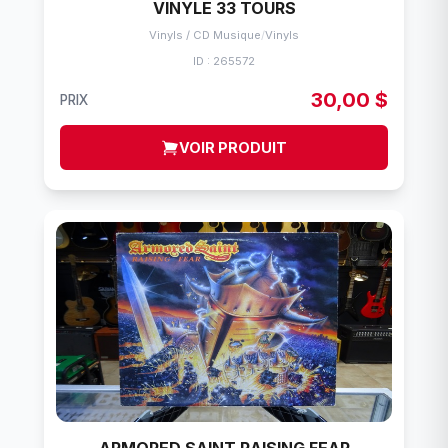
VINYLE 33 TOURS
Vinyls / CD Musique
/
Vinyls
ID : 265572
30,00 $
PRIX
VOIR PRODUIT