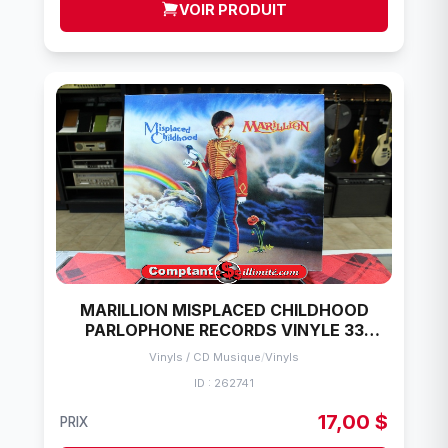
VOIR PRODUIT
MARILLION MISPLACED CHILDHOOD
PARLOPHONE RECORDS VINYLE 33
TOURS
Vinyls / CD Musique
/
Vinyls
ID : 262741
17,00 $
PRIX