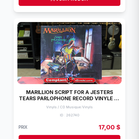
MARILLION SCRIPT FOR A JESTERS
TEARS PARLOPHONE RECORD VINYLE 33
TOURS
Vinyls / CD Musique
/
Vinyls
ID : 262740
17,00 $
PRIX