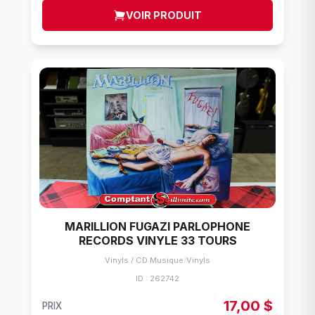
VOIR PRODUIT
MARILLION FUGAZI PARLOPHONE
RECORDS VINYLE 33 TOURS
Vinyls / CD Musique
/
Vinyls
ID : 262742
17,00 $
PRIX