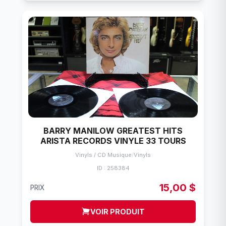
BARRY MANILOW GREATEST HITS
ARISTA RECORDS VINYLE 33 TOURS
Vinyls / CD Musique
/
Vinyls
ID : 258384
15,00 $
PRIX
VOIR PRODUIT