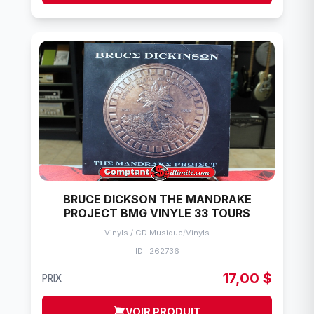
BRUCE DICKSON THE MANDRAKE
PROJECT BMG VINYLE 33 TOURS
Vinyls / CD Musique
/
Vinyls
ID : 262736
17,00 $
PRIX
VOIR PRODUIT