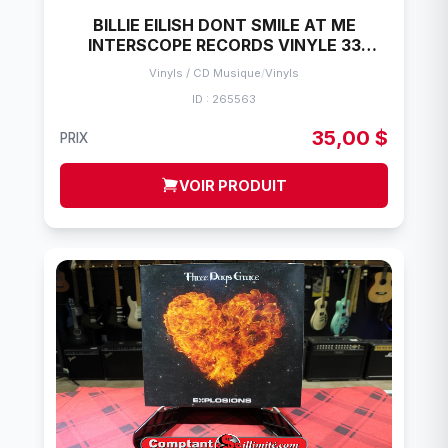
BILLIE EILISH DONT SMILE AT ME
INTERSCOPE RECORDS VINYLE 33
TOURS
Vinyls / CD Musique
/
Vinyls
ID : 265563
35,00 $
PRIX
VOIR PRODUIT