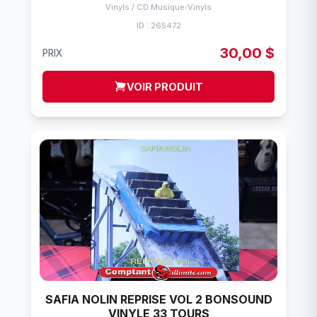
Vinyls / CD Musique
/
Vinyls
ID : 265472
30,00 $
PRIX
VOIR PRODUIT
SAFIA NOLIN REPRISE VOL 2 BONSOUND
VINYLE 33 TOURS