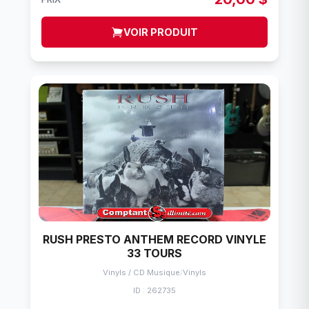
VOIR PRODUIT
RUSH PRESTO ANTHEM RECORD VINYLE
33 TOURS
Vinyls / CD Musique
/
Vinyls
ID : 262735