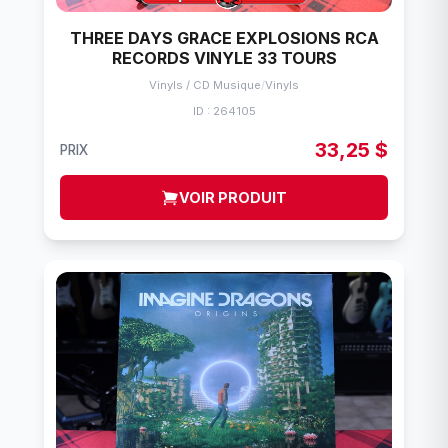
THREE DAYS GRACE EXPLOSIONS RCA
RECORDS VINYLE 33 TOURS
Vinyls / CD Musique
/
Vinyls
ID : 264105
33,25 $
PRIX
VOIR PRODUIT