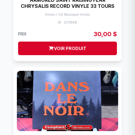
ARMORED SAINT RAISING FEAR
CHRYSALIS RECORD VINYLE 33 TOURS
Vinyls / CD Musique
/
Vinyls
ID : 237868
30,00 $
PRIX
VOIR PRODUIT