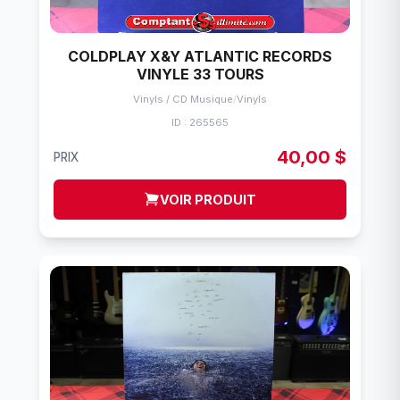
COLDPLAY X&Y ATLANTIC RECORDS
VINYLE 33 TOURS
Vinyls / CD Musique
/
Vinyls
ID : 265565
40,00 $
PRIX
VOIR PRODUIT