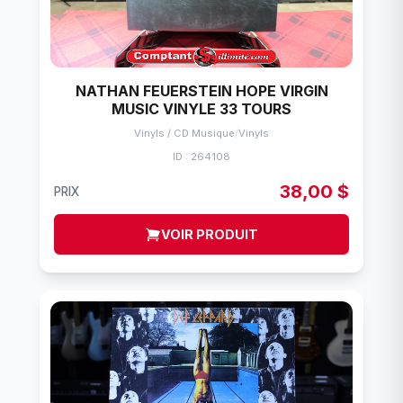
NATHAN FEUERSTEIN HOPE VIRGIN
MUSIC VINYLE 33 TOURS
Vinyls / CD Musique
/
Vinyls
ID : 264108
38,00 $
PRIX
VOIR PRODUIT