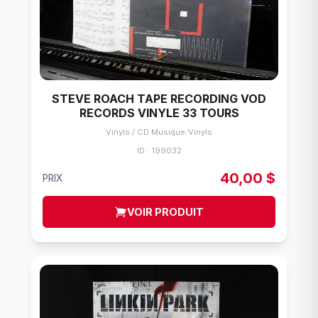
STEVE ROACH TAPE RECORDING VOD
RECORDS VINYLE 33 TOURS
Vinyls / CD Musique
/
Vinyls
ID : 199032
40,00 $
PRIX
VOIR PRODUIT