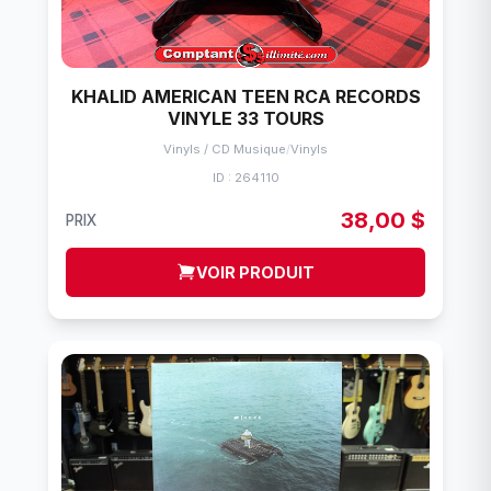
KHALID AMERICAN TEEN RCA RECORDS
VINYLE 33 TOURS
Vinyls / CD Musique
/
Vinyls
ID : 264110
38,00 $
PRIX
VOIR PRODUIT