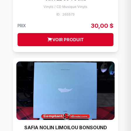
Vinyls / CD Musique
/
Vinyls
ID : 265573
30,00 $
PRIX
VOIR PRODUIT
SAFIA NOLIN LIMOILOU BONSOUND