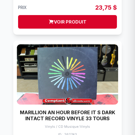
23,75 $
PRIX
VOIR PRODUIT
MARILLION AN HOUR BEFORE IT S DARK
INTACT RECORD VINYLE 33 TOURS
Vinyls / CD Musique
/
Vinyls
ID : 262743