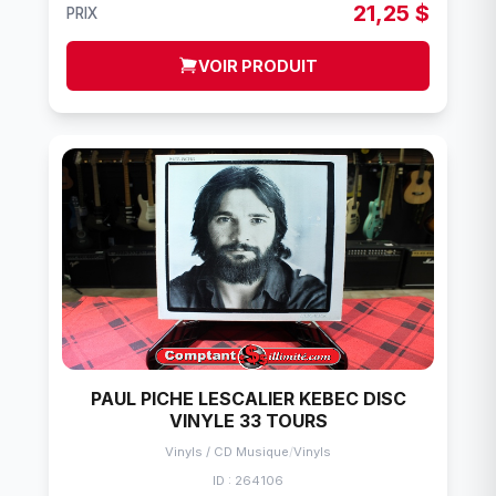
21,25 $
PRIX
VOIR PRODUIT
PAUL PICHE LESCALIER KEBEC DISC
VINYLE 33 TOURS
Vinyls / CD Musique
/
Vinyls
ID : 264106