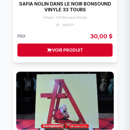
SAFIA NOLIN DANS LE NOIR BONSOUND
VINYLE 33 TOURS
Vinyls / CD Musique
/
Vinyls
ID : 265571
30,00 $
PRIX
VOIR PRODUIT