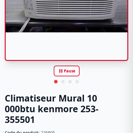
pause
Pause
Climatiseur Mural 10
000btu kenmore 253-
355501
Code du produit:
226805