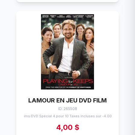
LAMOUR EN JEU DVD FILM
ID: 265508
Flims
DVD Spécial 4 pour 10 Taxes incluses sur -4.00$
/
4,00 $