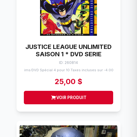
JUSTICE LEAGUE UNLIMITED
SAISON 1 * DVD SERIE
ID: 260814
Flims
DVD Spécial 4 pour 10 Taxes incluses sur -4.00$
/
25,00 $
VOIR PRODUIT