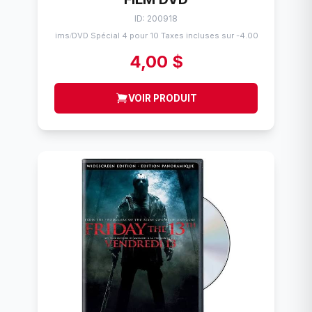
ID: 200918
Flims
DVD Spécial 4 pour 10 Taxes incluses sur -4.00$
/
4,00 $
VOIR PRODUIT