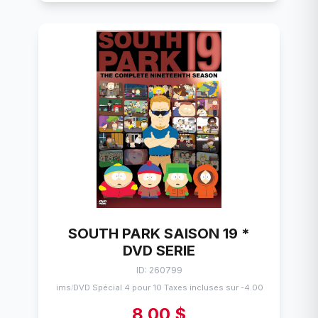
SOUTH PARK SAISON 19 *
DVD SERIE
ID: 260799
Flims
DVD Spécial 4 pour 10 Taxes incluses sur -4.00$
/
8,00 $