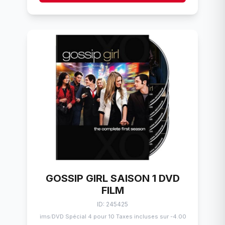
GOSSIP GIRL SAISON 1 DVD
FILM
ID: 245425
Flims
DVD Spécial 4 pour 10 Taxes incluses sur -4.00$
/