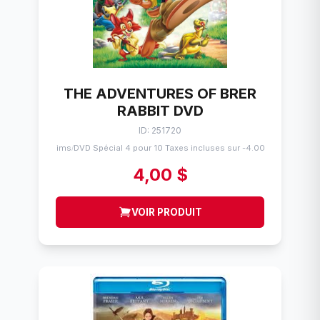
THE ADVENTURES OF BRER
RABBIT DVD
ID: 251720
Flims
DVD Spécial 4 pour 10 Taxes incluses sur -4.00$
/
4,00 $
VOIR PRODUIT