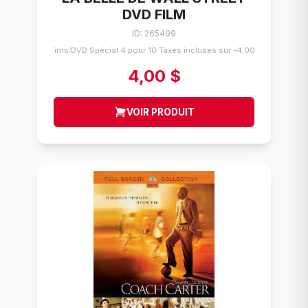
DVD FILM
ID: 265499
Flims
DVD Spécial 4 pour 10 Taxes incluses sur -4.00$
/
4,00 $
VOIR PRODUIT