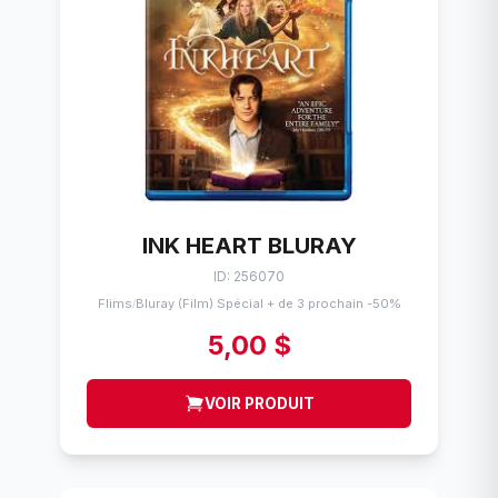
INK HEART BLURAY
ID: 256070
Flims
Bluray (Film) Spécial + de 3 prochain -50%
/
5,00 $
VOIR PRODUIT