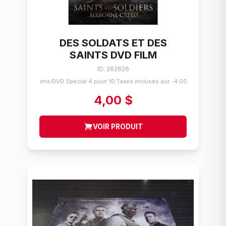
DES SOLDATS ET DES
SAINTS DVD FILM
ID: 262626
Flims
DVD Spécial 4 pour 10 Taxes incluses sur -4.00$
/
4,00 $
VOIR PRODUIT