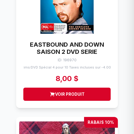
EASTBOUND AND DOWN
SAISON 2 DVD SERIE
ID: 196970
Flims
DVD Spécial 4 pour 10 Taxes incluses sur -4.00$
/
8,00 $
VOIR PRODUIT
RABAIS 10%