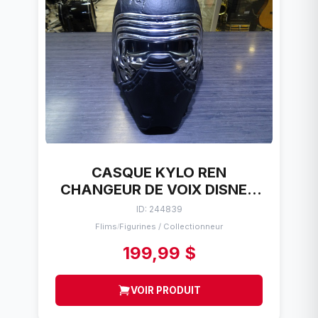
CASQUE KYLO REN
CHANGEUR DE VOIX DISNEY
/HASBRO BLACK SERIES
ID: 244839
Flims
Figurines / Collectionneur
/
199,99 $
VOIR PRODUIT