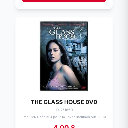
THE GLASS HOUSE DVD
ID: 251660
Flims
DVD Spécial 4 pour 10 Taxes incluses sur -4.00$
/
4,00 $