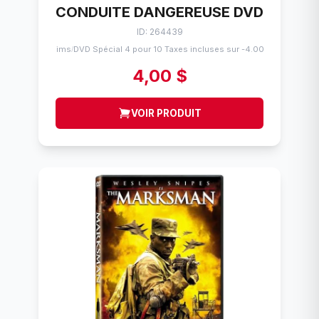
CONDUITE DANGEREUSE DVD
ID: 264439
Flims
DVD Spécial 4 pour 10 Taxes incluses sur -4.00$
/
4,00 $
VOIR PRODUIT