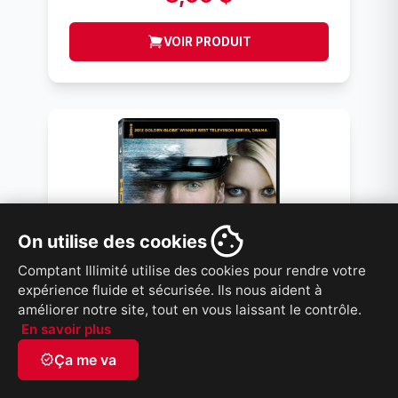
VOIR PRODUIT
On utilise des cookies
Comptant Illimité utilise des cookies pour rendre votre
expérience fluide et sécurisée. Ils nous aident à
améliorer notre site, tout en vous laissant le contrôle.
En savoir plus
verified
Ça me va
HOMELAND SAISON 1 DVD
SERIE