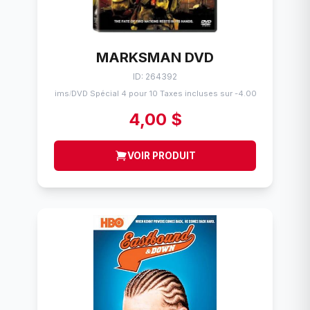
MARKSMAN DVD
ID: 264392
Flims
DVD Spécial 4 pour 10 Taxes incluses sur -4.00$
/
4,00 $
VOIR PRODUIT