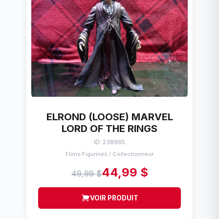
ELROND (LOOSE) MARVEL
LORD OF THE RINGS
ID: 238965
Flims
Figurines / Collectionneur
/
44,99 $
49,99 $
VOIR PRODUIT