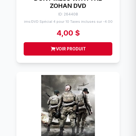
ZOHAN DVD
ID: 264408
Flims
DVD Spécial 4 pour 10 Taxes incluses sur -4.00$
/
4,00 $
VOIR PRODUIT