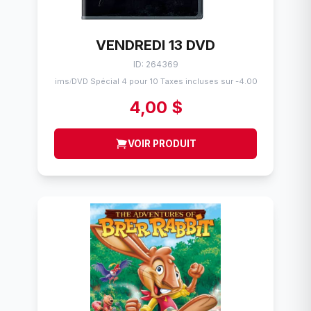
VENDREDI 13 DVD
ID: 264369
Flims
DVD Spécial 4 pour 10 Taxes incluses sur -4.00$
/
4,00 $
VOIR PRODUIT