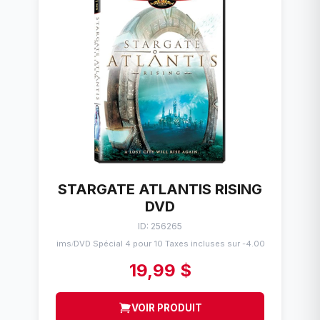
STARGATE ATLANTIS RISING
DVD
ID: 256265
Flims
DVD Spécial 4 pour 10 Taxes incluses sur -4.00$
/
19,99 $
VOIR PRODUIT