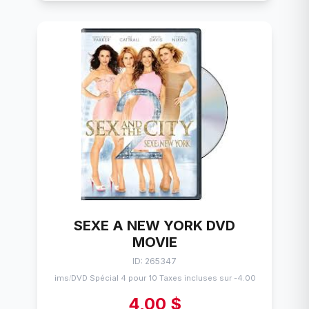
SEXE A NEW YORK DVD
MOVIE
ID: 265347
Flims
DVD Spécial 4 pour 10 Taxes incluses sur -4.00$
/
4,00 $