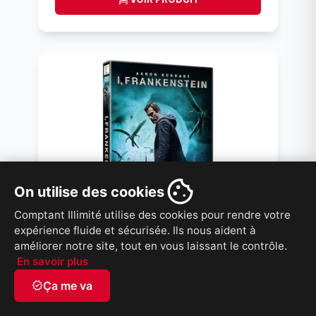
On utilise des cookies
Comptant Illimité utilise des cookies pour rendre votre
expérience fluide et sécurisée. Ils nous aident à
améliorer notre site, tout en vous laissant le contrôle.
I FRANKENSTEIN DVD
En savoir plus
ID: 264397
verified
Ça me va
Flims
DVD Spécial 4 pour 10 Taxes incluses sur -4.00$
/