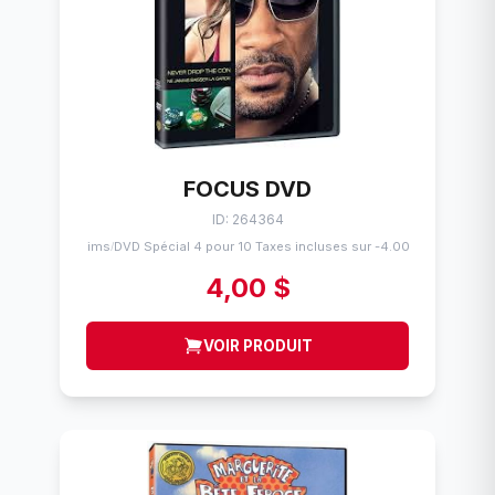
FOCUS DVD
ID: 264364
Flims
DVD Spécial 4 pour 10 Taxes incluses sur -4.00$
/
4,00 $
VOIR PRODUIT