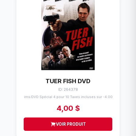
TUER FISH DVD
ID: 264378
Flims
DVD Spécial 4 pour 10 Taxes incluses sur -4.00$
/
4,00 $
VOIR PRODUIT