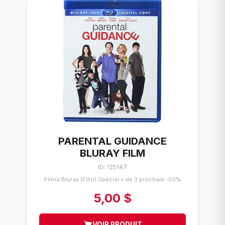
PARENTAL GUIDANCE
BLURAY FILM
ID: 125147
Flims
Bluray (Film) Spécial + de 3 prochain -50%
/
5,00 $
VOIR PRODUIT