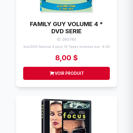
FAMILY GUY VOLUME 4 *
DVD SERIE
ID: 260760
Flims
DVD Spécial 4 pour 10 Taxes incluses sur -4.00$
/
8,00 $
VOIR PRODUIT