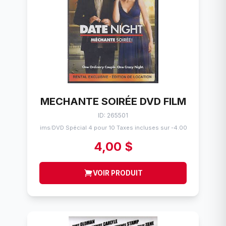
MECHANTE SOIRÉE DVD FILM
ID: 265501
Flims
DVD Spécial 4 pour 10 Taxes incluses sur -4.00$
/
4,00 $
VOIR PRODUIT