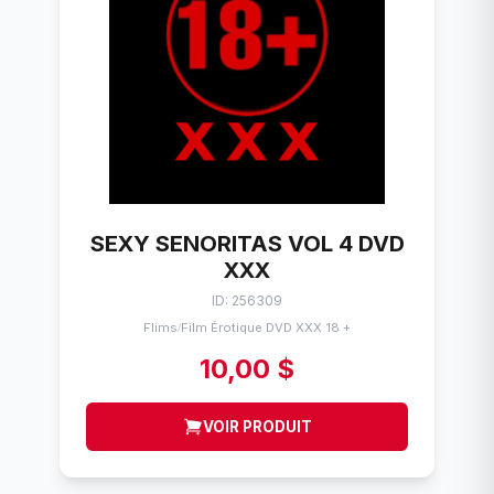
SEXY SENORITAS VOL 4 DVD
XXX
ID: 256309
Flims
Film Érotique DVD XXX 18 +
/
10,00 $
VOIR PRODUIT