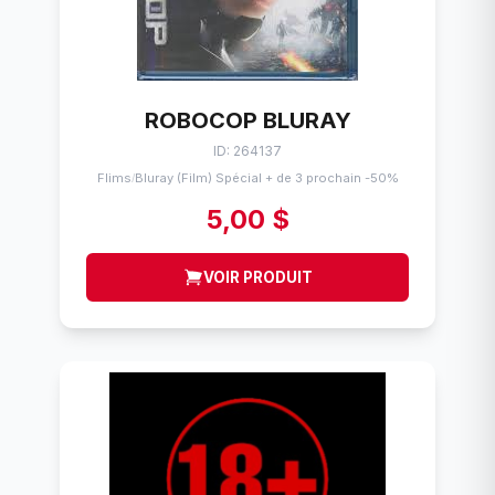
ROBOCOP BLURAY
ID: 264137
Flims
Bluray (Film) Spécial + de 3 prochain -50%
/
5,00 $
VOIR PRODUIT