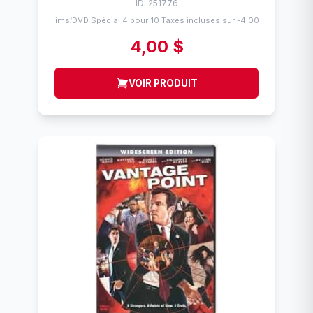
ID: 251776
Flims
DVD Spécial 4 pour 10 Taxes incluses sur -4.00$
/
4,00 $
VOIR PRODUIT