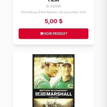
ID: 230259
Flims
Bluray (Film) Spécial + de 3 prochain -50%
/
5,00 $
VOIR PRODUIT