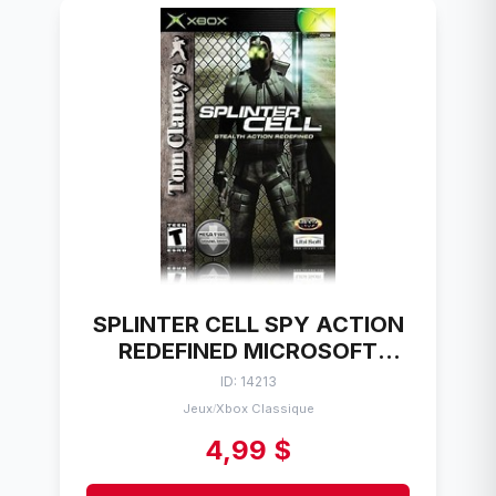
SPLINTER CELL SPY ACTION
REDEFINED MICROSOFT
XBOX
ID: 14213
Jeux
Xbox Classique
/
4,99 $