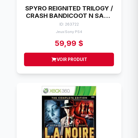
SPYRO REIGNITED TRILOGY /
CRASH BANDICOOT N SANE
TRILOGY SONY PS4
ID: 263722
Jeux
Sony PS4
/
59,99 $
VOIR PRODUIT