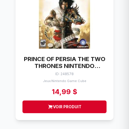
PRINCE OF PERSIA THE TWO
THRONES NINTENDO
GAMECUBE
ID: 248578
Jeux
Nintendo Game Cube
/
14,99 $
VOIR PRODUIT