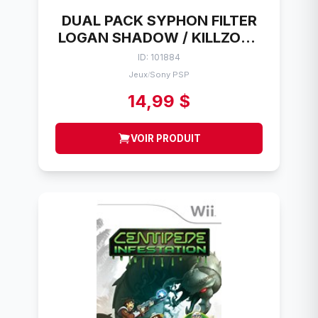
DUAL PACK SYPHON FILTER
LOGAN SHADOW / KILLZONE
LIBERATION SONY PSP
ID: 101884
Jeux
Sony PSP
/
14,99 $
VOIR PRODUIT