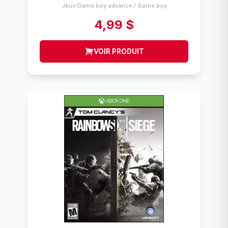
Jeux
Game boy advance / Game boy
/
4,99 $
VOIR PRODUIT