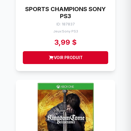
SPORTS CHAMPIONS SONY
PS3
ID: 187837
Jeux
Sony PS3
/
3,99 $
VOIR PRODUIT