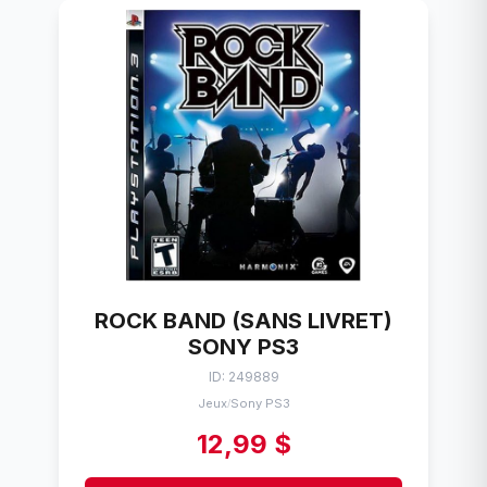
ROCK BAND (SANS LIVRET)
SONY PS3
ID: 249889
Jeux
Sony PS3
/
12,99 $