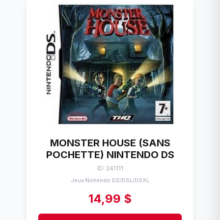
MONSTER HOUSE (SANS
POCHETTE) NINTENDO DS
ID: 241111
Jeux
Nintendo DS/DSL/DSXL
/
14,99 $