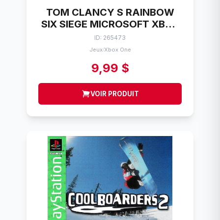
TOM CLANCY S RAINBOW
SIX SIEGE MICROSOFT XBOX
ONE
ID: 265473
Jeux
Xbox One
/
9,99 $
VOIR PRODUIT