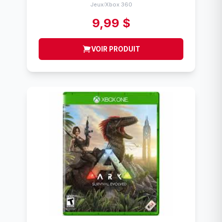
Jeux
Xbox 360
/
9,99 $
VOIR PRODUIT