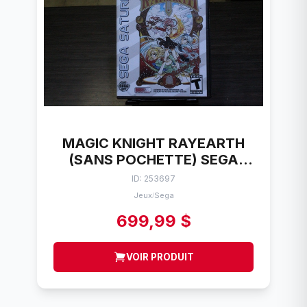
MAGIC KNIGHT RAYEARTH
(SANS POCHETTE) SEGA
SATURN
ID: 253697
Jeux
Sega
/
699,99 $
VOIR PRODUIT