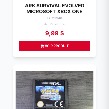
ARK SURVIVAL EVOLVED
MICROSOFT XBOX ONE
ID: 213940
Jeux
Xbox One
/
9,99 $
VOIR PRODUIT