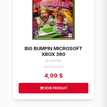
BIG BUMPIN MICROSOFT
XBOX 360
ID: 243732
Jeux
Xbox 360
/
4,99 $
VOIR PRODUIT