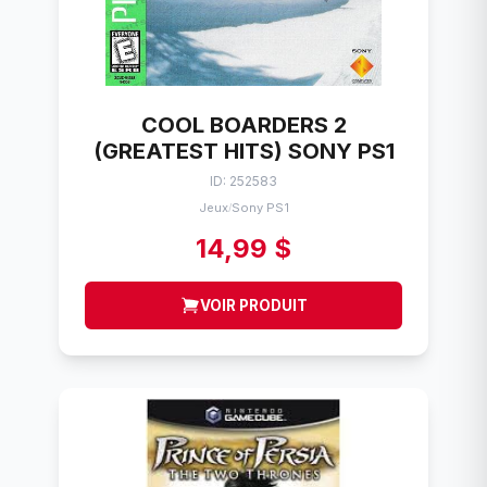
COOL BOARDERS 2
(GREATEST HITS) SONY PS1
ID: 252583
Jeux
Sony PS1
/
14,99 $
VOIR PRODUIT