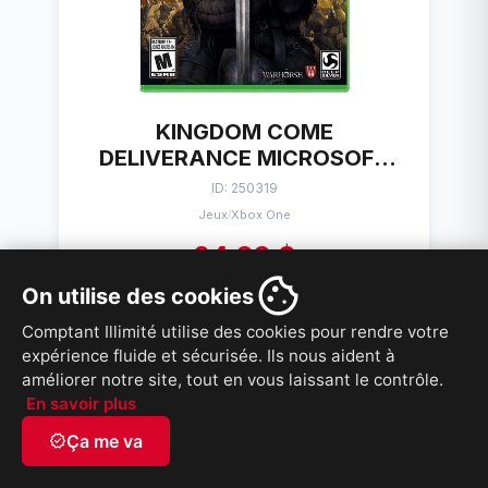
KINGDOM COME
DELIVERANCE MICROSOFT
XBOX ONE
ID: 250319
Jeux
Xbox One
/
24,99 $
On utilise des cookies
VOIR PRODUIT
Comptant Illimité utilise des cookies pour rendre votre
expérience fluide et sécurisée. Ils nous aident à
améliorer notre site, tout en vous laissant le contrôle.
En savoir plus
verified
Ça me va