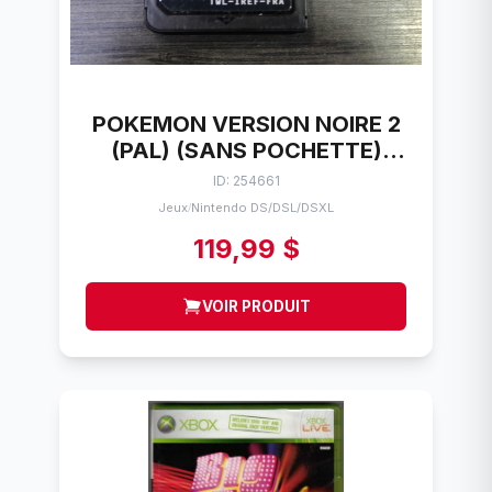
POKEMON VERSION NOIRE 2
(PAL) (SANS POCHETTE)
NINTENDO DS
ID: 254661
Jeux
Nintendo DS/DSL/DSXL
/
119,99 $
VOIR PRODUIT