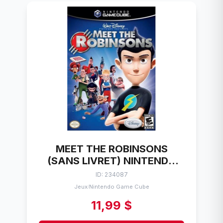
MEET THE ROBINSONS
(SANS LIVRET) NINTENDO
GAME CUBE
ID: 234087
Jeux
Nintendo Game Cube
/
11,99 $