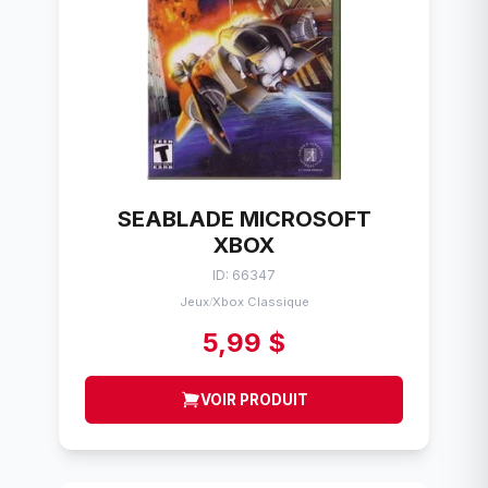
SEABLADE MICROSOFT
XBOX
ID: 66347
Jeux
Xbox Classique
/
5,99 $
VOIR PRODUIT