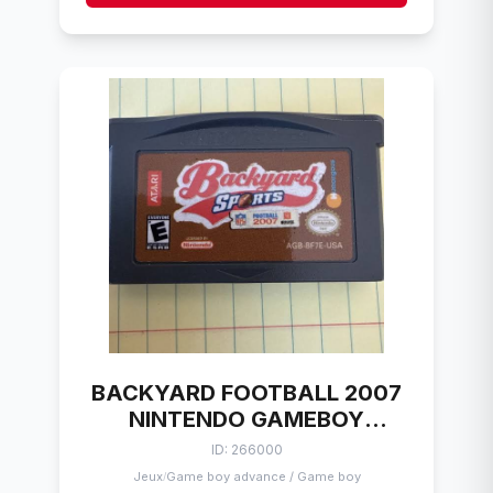
BACKYARD FOOTBALL 2007
NINTENDO GAMEBOY
ADVANCE
ID: 266000
Jeux
Game boy advance / Game boy
/