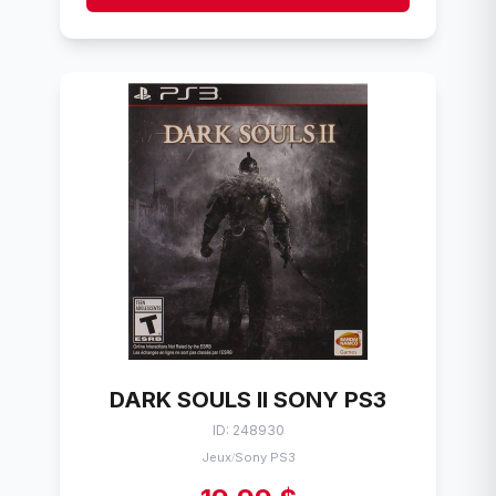
DARK SOULS II SONY PS3
ID: 248930
Jeux
Sony PS3
/