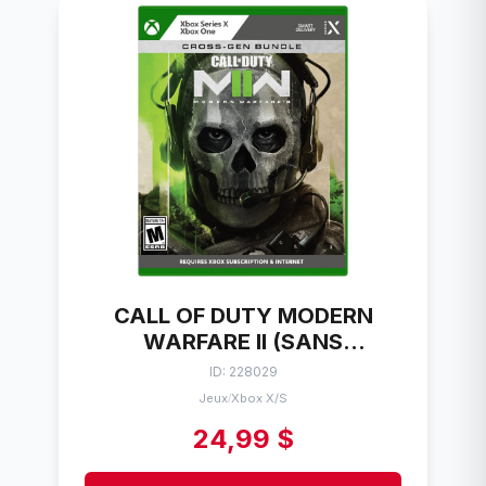
CALL OF DUTY MODERN
WARFARE II (SANS
POCHETTE) MICROSOFT
ID: 228029
XBOX ONE/SERIES X
Jeux
Xbox X/S
/
24,99 $