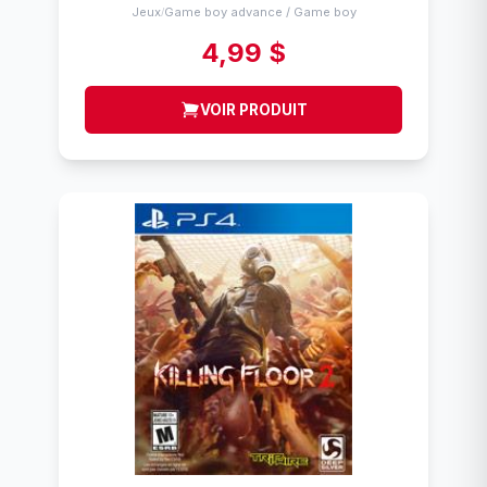
Jeux
Game boy advance / Game boy
/
4,99 $
VOIR PRODUIT