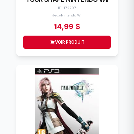
ID: 172297
Jeux
Nintendo Wii
/
14,99 $
VOIR PRODUIT