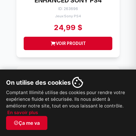
ENHANCED SONY PS4
ID: 263696
Jeux
Sony PS4
/
24,99 $
VOIR PRODUIT
On utilise des cookies
Comptant Illimité utilise des cookies pour rendre votre
expérience fluide et sécurisée. Ils nous aident à
améliorer notre site, tout en vous laissant le contrôle.
En savoir plus
verified
Ça me va