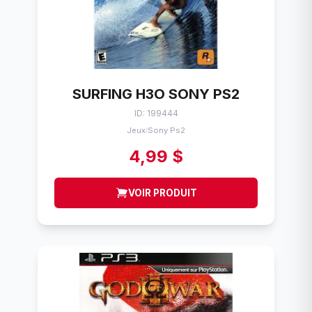
SURFING H3O SONY PS2
ID: 199444
Jeux
Sony Ps2
/
4,99 $
VOIR PRODUIT