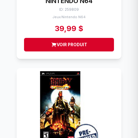
NINTENDO N64
ID: 259809
Jeux
Nintendo N64
/
39,99 $
VOIR PRODUIT