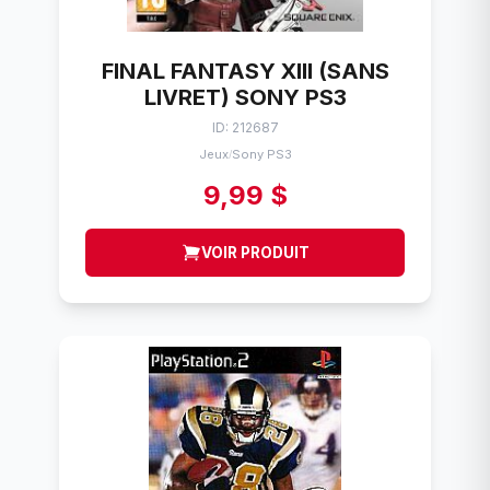
FINAL FANTASY XIII (SANS
LIVRET) SONY PS3
ID: 212687
Jeux
Sony PS3
/
9,99 $
VOIR PRODUIT