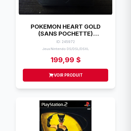
POKEMON HEART GOLD
(SANS POCHETTE)
NINTENDO DS
ID: 245972
Jeux
Nintendo DS/DSL/DSXL
/
199,99 $
VOIR PRODUIT