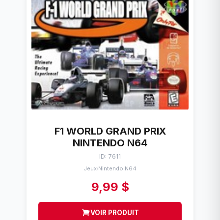
F1 WORLD GRAND PRIX
NINTENDO N64
ID: 7611
Jeux
Nintendo N64
/
9,99 $
VOIR PRODUIT