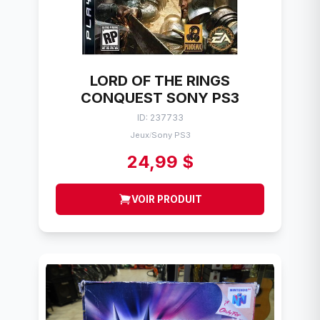
LORD OF THE RINGS
CONQUEST SONY PS3
ID: 237733
Jeux
Sony PS3
/
24,99 $
VOIR PRODUIT