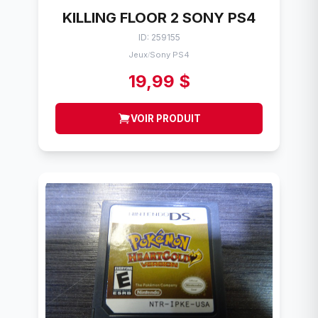
KILLING FLOOR 2 SONY PS4
ID: 259155
Jeux
Sony PS4
/
19,99 $
VOIR PRODUIT