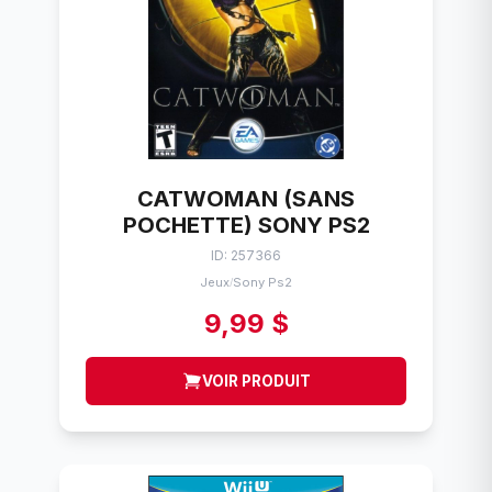
CATWOMAN (SANS
POCHETTE) SONY PS2
ID: 257366
Jeux
Sony Ps2
/
9,99 $
VOIR PRODUIT