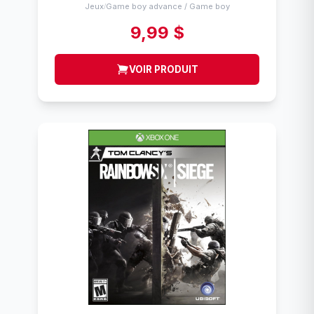
Jeux
Game boy advance / Game boy
/
9,99 $
VOIR PRODUIT