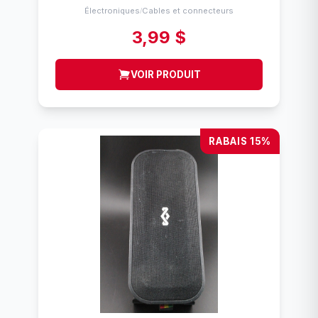
Électroniques
Cables et connecteurs
/
3,99 $
VOIR PRODUIT
RABAIS 15%