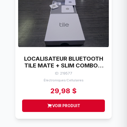
LOCALISATEUR BLUETOOTH
TILE MATE + SLIM COMBO 4
PACK
ID: 219577
Électroniques
Cellulaires
/
29,98 $
VOIR PRODUIT