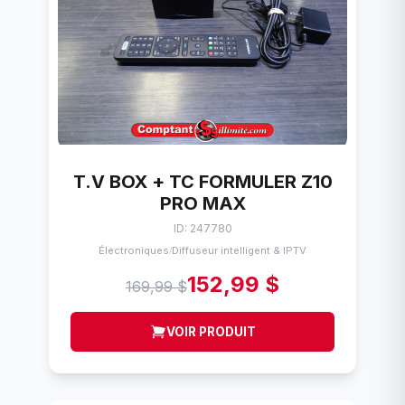
T.V BOX + TC FORMULER Z10
PRO MAX
ID: 247780
Électroniques
Diffuseur intelligent & IPTV
/
152,99 $
169,99 $
VOIR PRODUIT