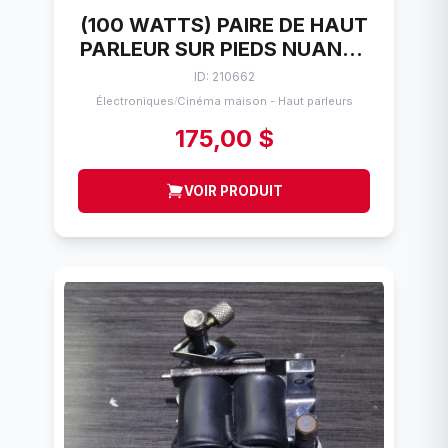
(100 WATTS) PAIRE DE HAUT
PARLEUR SUR PIEDS NUANCE
STAR1S
ID: 210662
Électroniques
Cinéma maison - Haut parleurs
/
175,00 $
VOIR PRODUIT