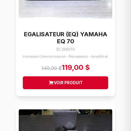
EGALISATEUR (EQ) YAMAHA
EQ 70
ID: 256570
Électroniques
Cinéma maison - Récepteurs - Amplificateurs
/
119,00 $
140,00 $
VOIR PRODUIT