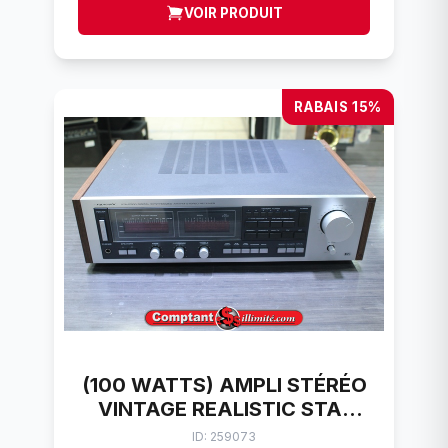
VOIR PRODUIT
RABAIS 15%
(100 WATTS) AMPLI STÉRÉO
VINTAGE REALISTIC STA-
2500
ID: 259073