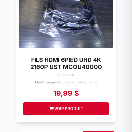
FILS HDMI 6PIED UHD 4K
2160P UST MCOU40000
ID: 229583
Électroniques
Cables et connecteurs
/
19,99 $
VOIR PRODUIT