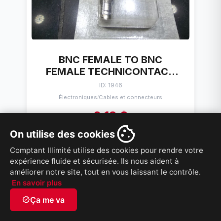
BNC FEMALE TO BNC
FEMALE TECHNICONTACT
VA-57
ID: 1946
Électroniques
Cables et connecteurs
/
2,19 $
On utilise des cookies
VOIR PRODUIT
Comptant Illimité utilise des cookies pour rendre votre
expérience fluide et sécurisée. Ils nous aident à
améliorer notre site, tout en vous laissant le contrôle.
En savoir plus
RABAIS 15%
verified
Ça me va