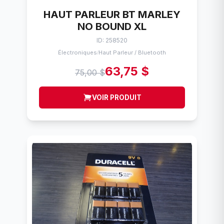
HAUT PARLEUR BT MARLEY
NO BOUND XL
ID: 258520
Électroniques
Haut Parleur / Bluetooth
/
63,75 $
75,00 $
VOIR PRODUIT