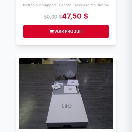
Électroniques
Appareils photo - Accessoires Diverses
/
47,50 $
50,00 $
VOIR PRODUIT