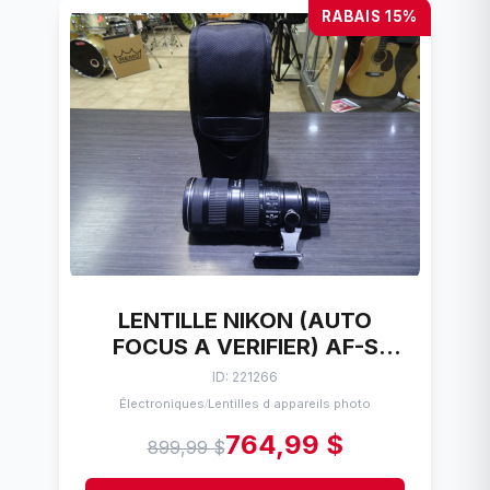
RABAIS 15%
LENTILLE NIKON (AUTO
FOCUS A VERIFIER) AF-S
NIKKOR 70-200 2.8GII
ID: 221266
Électroniques
Lentilles d appareils photo
/
764,99 $
899,99 $