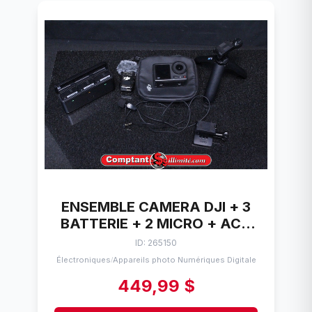
ENSEMBLE CAMERA DJI + 3
BATTERIE + 2 MICRO + ACC
ACTION 4 AC3H
ID: 265150
Électroniques
Appareils photo Numériques Digitale
/
449,99 $