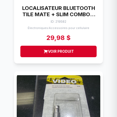
LOCALISATEUR BLUETOOTH
TILE MATE + SLIM COMBO 4
PACK
ID: 219582
Électroniques
Accessoires pour cellulaire
/
29,98 $
VOIR PRODUIT