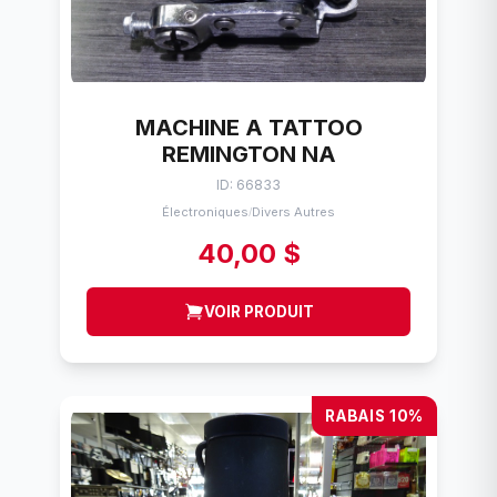
MACHINE A TATTOO
REMINGTON NA
ID: 66833
Électroniques
Divers Autres
/
40,00 $
VOIR PRODUIT
RABAIS 10%