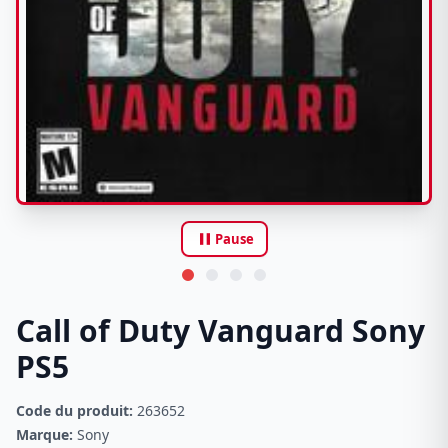
pause
Pause
Call of Duty Vanguard Sony
PS5
Code du produit:
263652
Marque:
Sony