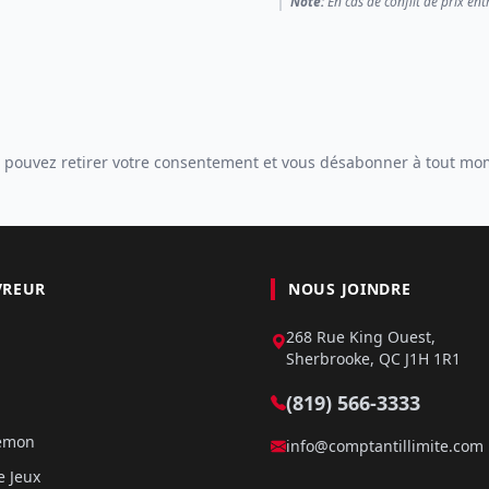
Note:
En cas de conflit de prix ent
 pouvez retirer votre consentement et vous désabonner à tout mo
VREUR
NOUS JOINDRE
268 Rue King Ouest,
Sherbrooke, QC J1H 1R1
(819) 566-3333
kémon
info@comptantillimite.com
e Jeux