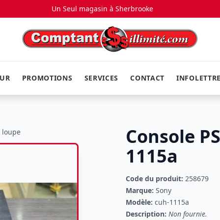
Un Seul magasin à
Sherbrooke
EUR
PROMOTIONS
SERVICES
CONTACT
INFOLETTR
Console PS
a loupe
1115a
Code du produit:
258679
Marque:
Sony
Modèle:
cuh-1115a
Description:
Non fournie.