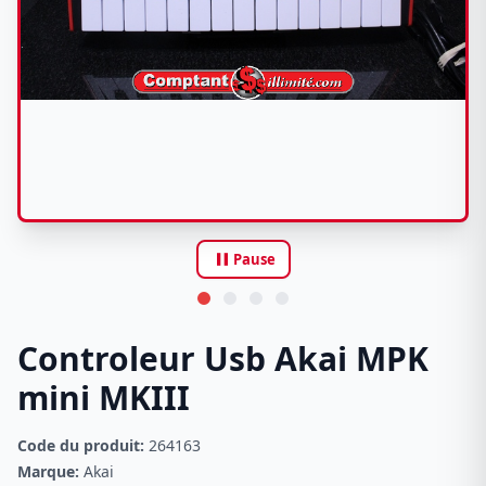
pause
Pause
Controleur Usb Akai MPK
mini MKIII
Code du produit:
264163
Marque:
Akai