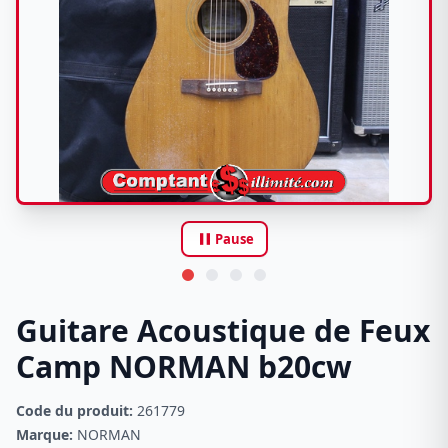
pause
Pause
Guitare Acoustique de Feux
Camp NORMAN b20cw
Code du produit:
261779
Marque:
NORMAN