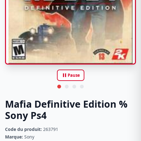
pause
Pause
Mafia Definitive Edition %
Sony Ps4
Code du produit:
263791
Marque:
Sony