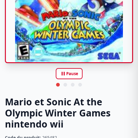
pause
Pause
Mario et Sonic At the
Olympic Winter Games
nintendo wii
Code du produit:
265482