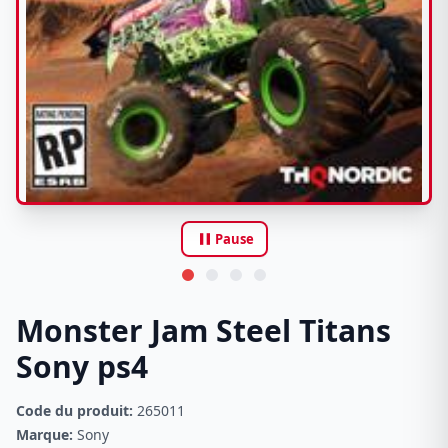
pause
Pause
Monster Jam Steel Titans
Sony ps4
Code du produit:
265011
Marque:
Sony