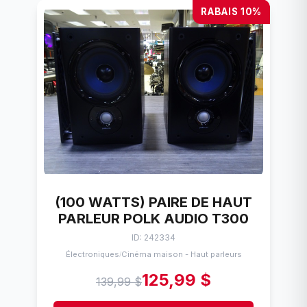
RABAIS 10%
(100 WATTS) PAIRE DE HAUT
PARLEUR POLK AUDIO T300
ID: 242334
Électroniques
Cinéma maison - Haut parleurs
/
125,99 $
139,99 $