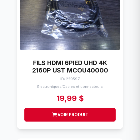
FILS HDMI 6PIED UHD 4K
2160P UST MCOU40000
ID: 229597
Électroniques
Cables et connecteurs
/
19,99 $
VOIR PRODUIT