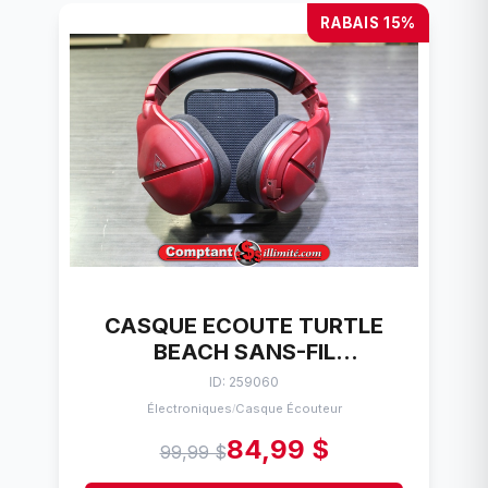
RABAIS 15%
CASQUE ECOUTE TURTLE
BEACH SANS-FIL
STEALTH600P
ID: 259060
Électroniques
Casque Écouteur
/
84,99 $
99,99 $