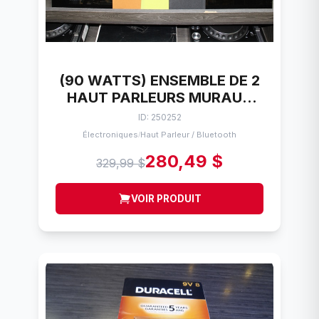
(90 WATTS) ENSEMBLE DE 2
HAUT PARLEURS MURAUX
JAMO GRAPHIC
ID: 250252
Électroniques
Haut Parleur / Bluetooth
/
280,49 $
329,99 $
VOIR PRODUIT