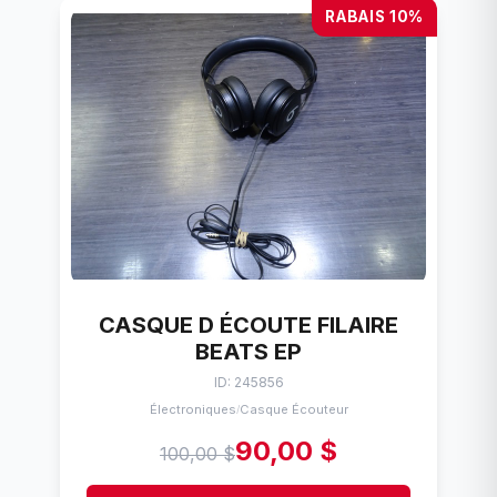
RABAIS 10%
CASQUE D ÉCOUTE FILAIRE
BEATS EP
ID: 245856
Électroniques
Casque Écouteur
/
90,00 $
100,00 $