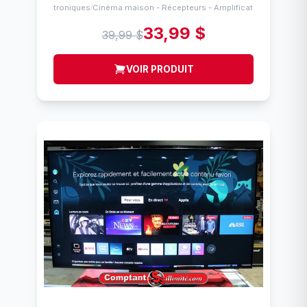
Électroniques
Cinéma maison - Récepteurs - Amplificateurs
/
33,99 $
39,99 $
VOIR PRODUIT