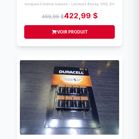
Électroniques
Cinéma maison - Lecteurs Bluray, VHS, DVD, Etc
/
422,99 $
469,99 $
VOIR PRODUIT