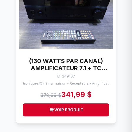
(130 WATTS PAR CANAL)
AMPLIFICATEUR 7.1 + TC
YAMAHA HTR-6190
ID: 249107
Électroniques
Cinéma maison - Récepteurs - Amplificateurs
/
341,99 $
379,99 $
VOIR PRODUIT