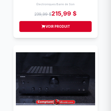
Électroniques
Barre de Son
/
215,99 $
239,99 $
VOIR PRODUIT