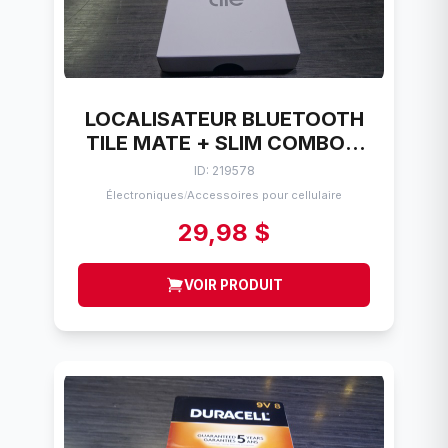
LOCALISATEUR BLUETOOTH
TILE MATE + SLIM COMBO 4
PACK
ID: 219578
Électroniques
Accessoires pour cellulaire
/
29,98 $
VOIR PRODUIT