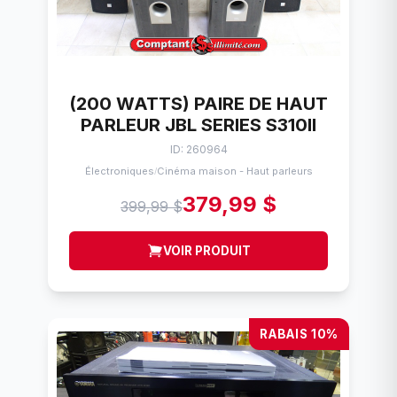
(200 WATTS) PAIRE DE HAUT
PARLEUR JBL SERIES S310II
ID: 260964
Électroniques
Cinéma maison - Haut parleurs
/
379,99 $
399,99 $
VOIR PRODUIT
RABAIS 10%