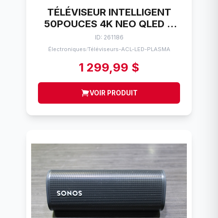
TÉLÉVISEUR INTELLIGENT
50POUCES 4K NEO QLED +
TC SAMSUNG QN50QN90B
ID: 261186
(2022)
Électroniques
Téléviseurs-ACL-LED-PLASMA
/
1 299,99 $
VOIR PRODUIT