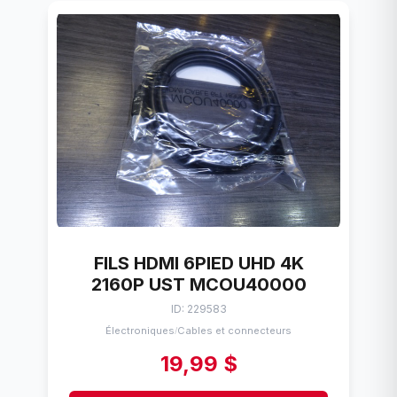
FILS HDMI 6PIED UHD 4K
2160P UST MCOU40000
ID: 229583
Électroniques
Cables et connecteurs
/
19,99 $