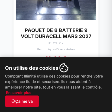
PAQUET DE 8 BATTERIE 9
VOLT DURACELL MARS 2027
ID: 235217
Électroniques
Divers Autres
/
19,99 $
On utilise des cookies
VOIR PRODUIT
Comptant Illimité utilise des cookies pour rendre votre
expérience fluide et sécurisée. Ils nous aident à
améliorer notre site, tout en vous laissant le contrôle.
En savoir plus
RABAIS 10%
verified
Ça me va