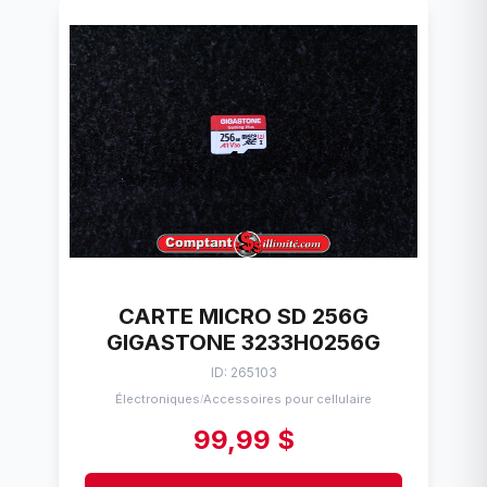
CARTE MICRO SD 256G
GIGASTONE 3233H0256G
ID: 265103
Électroniques
Accessoires pour cellulaire
/
99,99 $