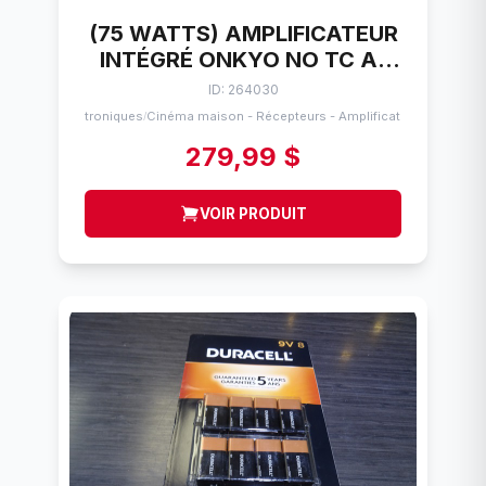
(75 WATTS) AMPLIFICATEUR
INTÉGRÉ ONKYO NO TC A-
9050
ID: 264030
Électroniques
Cinéma maison - Récepteurs - Amplificateurs
/
279,99 $
VOIR PRODUIT