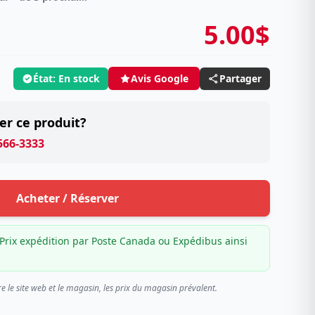
5.00$
État: En stock
Partager
Avis Google
er ce produit?
 566-3333
Acheter / Réserver
Prix expédition par Poste Canada ou Expédibus ainsi
re le site web et le magasin, les prix du magasin prévalent.