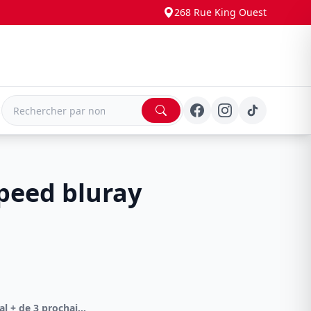
268 Rue King Ouest
E
peed bluray
Bluray (Film) Spécial + de 3 prochain -50%