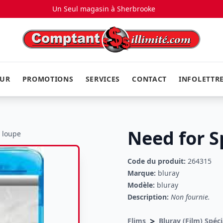
Un Seul magasin à
Sherbrooke
EUR
PROMOTIONS
SERVICES
CONTACT
INFOLETTR
Need for S
a loupe
Code du produit:
264315
Marque:
bluray
Modèle:
bluray
Description:
Non fournie.
>
Flims