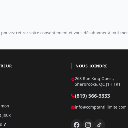
 pouvez retirer votre consentement et vous désabonner à tout mo
VREUR
NOUS JOINDRE
268 Rue King Ouest,
Sherbrooke, QC J1H 1R1
(819) 566-3333
kémon
info@comptantillimite.com
e Jeux
s 🎵