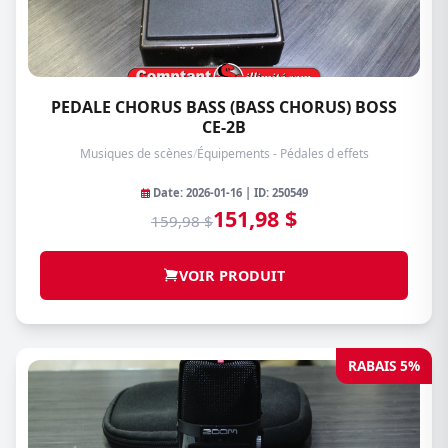
PEDALE CHORUS BASS (BASS CHORUS) BOSS
CE-2B
Musiques de scènes
/
Équipements - Pédales d effets
Date: 2026-01-16 | ID: 250549
151,98 $
159,98 $
VOIR PRODUIT
RABAIS 5%