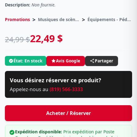
Description:
Non fournie.
>
>
Promotions
Musiques de scènes
Équipements - Pédales d effets
22,49 $
24,99 $
État: En stock
Avis Google
Partager
Vous désirez réserver ce produit?
Appelez-nous au
(819) 566-3333
Acheter / Réserver
Expédition disponible:
Prix expédition par Poste