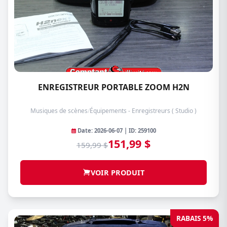
ENREGISTREUR PORTABLE ZOOM H2N
Musiques de scènes
/
Équipements - Enregistreurs ( Studio )
Date: 2026-06-07 | ID: 259100
151,99 $
159,99 $
VOIR PRODUIT
RABAIS 5%