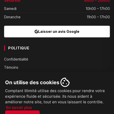
Vendredi
9h00 – 20h00
Samedi
10h00 – 17h00
Dimanche
11h00 – 17h00
Laisser un avis Google
POLITIQUE
Confidentialité
Témoins
Gouvernance
On utilise des cookies
Conditions
Comptant Illimité utilise des cookies pour rendre votre
Expédition
expérience fluide et sécurisée. Ils nous aident à
Retours
améliorer notre site, tout en vous laissant le contrôle.
En savoir plus