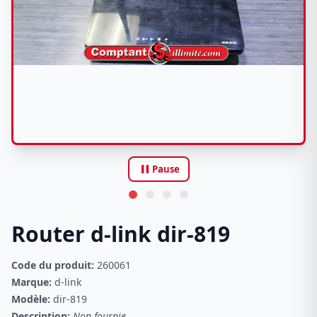
pause
Pause
Router d-link dir-819
Code du produit:
260061
Marque:
d-link
Modèle:
dir-819
Description:
Non fournie.