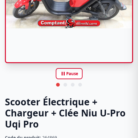
pause
Pause
Scooter Électrique +
Chargeur + Clée Niu U-Pro
Uqi Pro
Code du produit:
264869