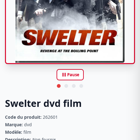
pause
Pause
Swelter dvd film
Code du produit:
262601
Marque:
dvd
Modèle:
film
Description:
Non fournie.