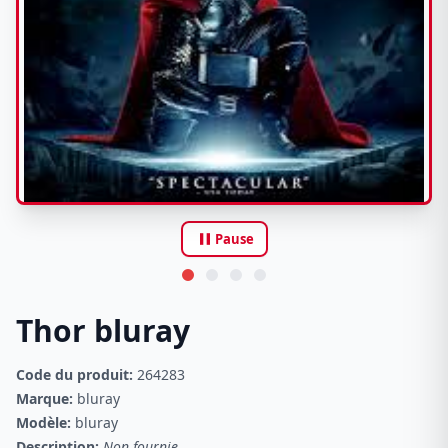
pause
Pause
Thor bluray
Code du produit:
264283
Marque:
bluray
Modèle:
bluray
Description:
Non fournie.