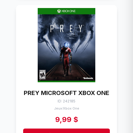
PREY MICROSOFT XBOX ONE
ID: 242185
Jeux
Xbox One
/
9,99 $