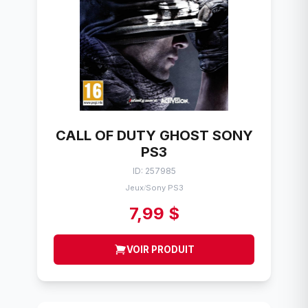
CALL OF DUTY GHOST SONY
PS3
ID: 257985
Jeux
Sony PS3
/
7,99 $
VOIR PRODUIT