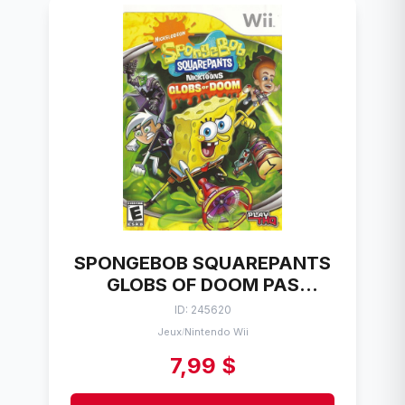
SPONGEBOB SQUAREPANTS
GLOBS OF DOOM PAS
POCHETTE % NINTENDO WII
ID: 245620
Jeux
Nintendo Wii
/
7,99 $