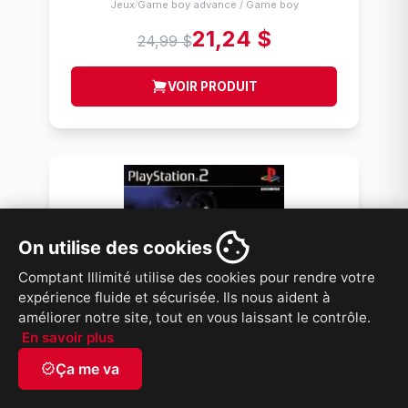
Jeux
Game boy advance / Game boy
/
21,24 $
24,99 $
VOIR PRODUIT
On utilise des cookies
Comptant Illimité utilise des cookies pour rendre votre
expérience fluide et sécurisée. Ils nous aident à
améliorer notre site, tout en vous laissant le contrôle.
En savoir plus
verified
Ça me va