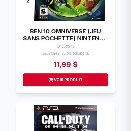
BEN 10 OMNIVERSE (JEU
SANS POCHETTE) NINTENDO
DS
ID: 250542
Jeux
Nintendo DS/DSL/DSXL
/
11,99 $
VOIR PRODUIT