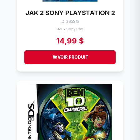
JAK 2 SONY PLAYSTATION 2
ID: 265815
Jeux
Sony Ps2
/
14,99 $
VOIR PRODUIT