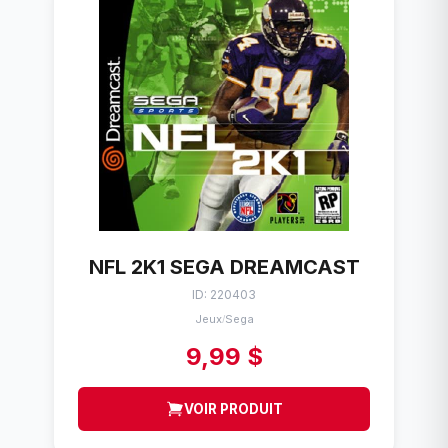
NFL 2K1 SEGA DREAMCAST
ID: 220403
Jeux
Sega
/
9,99 $
VOIR PRODUIT