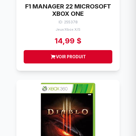
F1 MANAGER 22 MICROSOFT
XBOX ONE
ID: 255378
Jeux
Xbox X/S
/
14,99 $
VOIR PRODUIT