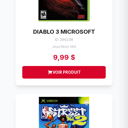
DIABLO 3 MICROSOFT
ID: 266238
Jeux
Xbox 360
/
9,99 $
VOIR PRODUIT