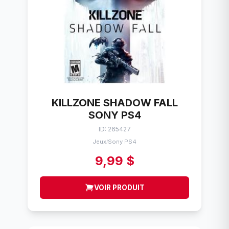
KILLZONE SHADOW FALL
SONY PS4
ID: 265427
Jeux
Sony PS4
/
9,99 $
VOIR PRODUIT