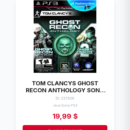
TOM CLANCYS GHOST
RECON ANTHOLOGY SONY
PS3
ID: 237626
Jeux
Sony PS3
/
19,99 $