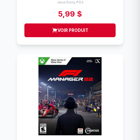
Jeux
Sony PS3
/
5,99 $
VOIR PRODUIT