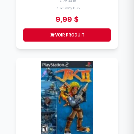
ID: 263418
Jeux
Sony PS5
/
9,99 $
VOIR PRODUIT