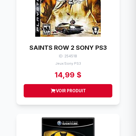
SAINTS ROW 2 SONY PS3
ID: 254518
Jeux
Sony PS3
/
14,99 $
VOIR PRODUIT