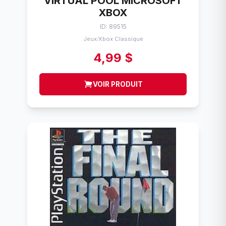
VIRTUAL POOL MICROSOFT
XBOX
ID: 89515
Jeux
Xbox Classique
/
4,99 $
VOIR PRODUIT