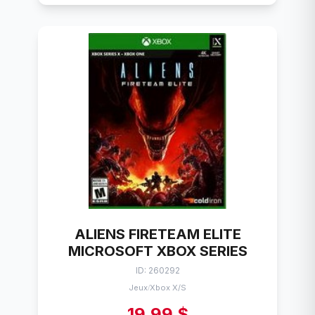
ALIENS FIRETEAM ELITE
MICROSOFT XBOX SERIES
ID: 260292
Jeux
Xbox X/S
/
19,99 $