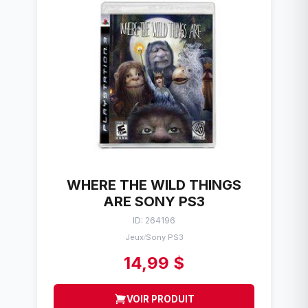
WHERE THE WILD THINGS
ARE SONY PS3
ID: 264196
Jeux
Sony PS3
/
14,99 $
VOIR PRODUIT