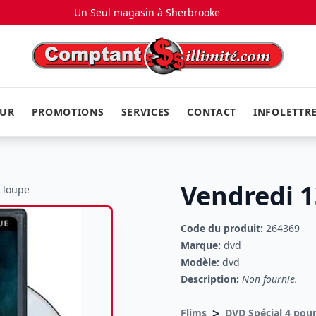
Un Seul magasin à
Sherbrooke
EUR
PROMOTIONS
SERVICES
CONTACT
INFOLETTR
Vendredi 1
a loupe
Code du produit:
264369
Marque:
dvd
Modèle:
dvd
Description:
Non fournie.
>
Flims