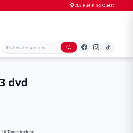
268 Rue King Ouest
E
3 dvd
DVD Spécial 4 pour 10 Taxes incluses sur -4.00$