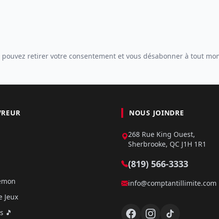
 pouvez retirer votre consentement et vous désabonner à tout mo
VREUR
NOUS JOINDRE
268 Rue King Ouest,
Sherbrooke, QC J1H 1R1
(819) 566-3333
kémon
info@comptantillimite.com
e Jeux
s 🎵