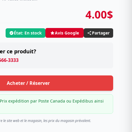
4.00$
État: En stock
Partager
Avis Google
er ce produit?
 566-3333
Acheter / Réserver
Prix expédition par Poste Canada ou Expédibus ainsi
re le site web et le magasin, les prix du magasin prévalent.