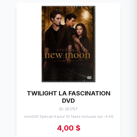
TWILIGHT LA FASCINATION
DVD
ID: 251757
Flims
DVD Spécial 4 pour 10 Taxes incluses sur -4.00$
/
4,00 $