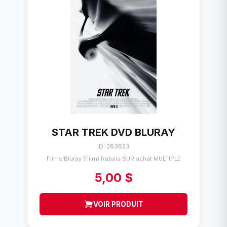
STAR TREK DVD BLURAY
ID: 263623
Flims
Bluray (Film) Rabais SUR achat MULTIPLE
/
5,00 $
VOIR PRODUIT