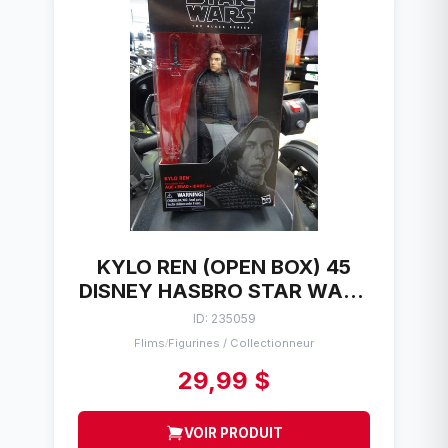
KYLO REN (OPEN BOX) 45
DISNEY HASBRO STAR WARS
THE BLACK SERIES
ID: 235059
Flims
Figurines / Collectionneur
/
29,99 $
VOIR PRODUIT