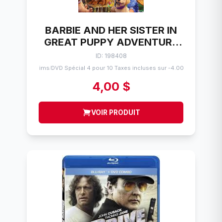
BARBIE AND HER SISTER IN
GREAT PUPPY ADVENTURE
DVD FILM
ID: 198408
Flims
DVD Spécial 4 pour 10 Taxes incluses sur -4.00$
/
4,00 $
VOIR PRODUIT