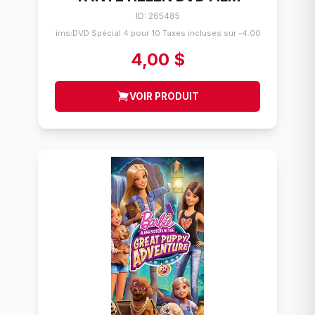
ID: 265485
Flims
DVD Spécial 4 pour 10 Taxes incluses sur -4.00$
/
4,00 $
VOIR PRODUIT