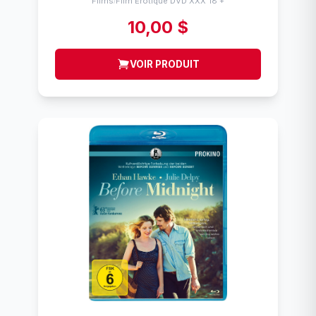
Flims
Film Érotique DVD XXX 18 +
/
10,00 $
VOIR PRODUIT