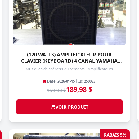
(120 WATTS) AMPLIFICATEUR POUR
CLAVIER (KEYBOARD) 4 CANAL YAMAHA
KS50
Musiques de scènes
/
Équipements - Amplificateurs
Date: 2026-01-15 | ID: 250083
189,98 $
199,98 $
VOIR PRODUIT
RABAIS 5%