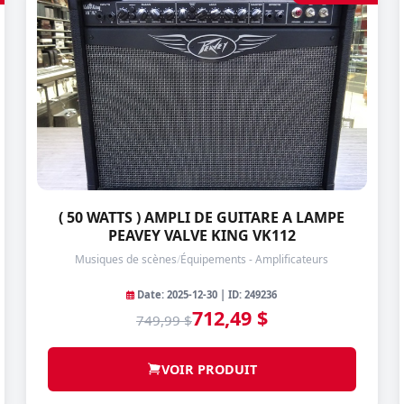
( 50 WATTS ) AMPLI DE GUITARE A LAMPE
PEAVEY VALVE KING VK112
Musiques de scènes
/
Équipements - Amplificateurs
Date: 2025-12-30 | ID: 249236
712,49 $
749,99 $
VOIR PRODUIT