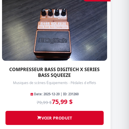
COMPRESSEUR BASS DIGITECH X SERIES
BASS SQUEEZE
Musiques de scènes
/
Équipements - Pédales d effets
Date: 2025-12-20 | ID: 231260
75,99 $
79,99 $
VOIR PRODUIT