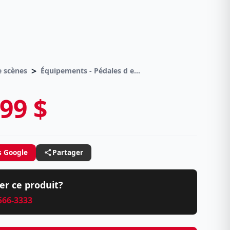
>
 scènes
Équipements - Pédales d effets
99 $
s Google
Partager
er ce produit?
 566-3333