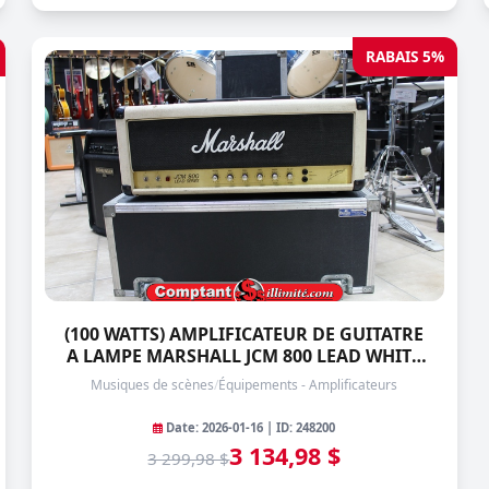
RABAIS 5%
(100 WATTS) AMPLIFICATEUR DE GUITATRE
A LAMPE MARSHALL JCM 800 LEAD WHITE
TOLEX SERIES-2203
Musiques de scènes
/
Équipements - Amplificateurs
Date: 2026-01-16 | ID: 248200
3 134,98 $
3 299,98 $