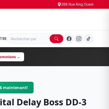
268 Rue King Ouest
TRE
promotions →
 $ maintenant!
ital Delay Boss DD-3