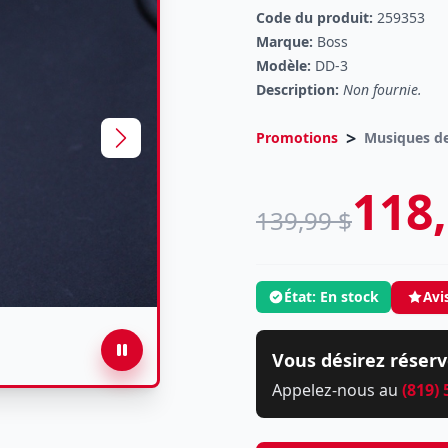
Code du produit:
259353
Marque:
Boss
Modèle:
DD-3
Description:
Non fournie.
>
Promotions
Musiques de
118,
139,99 $
État: En stock
Avi
Vous désirez réserv
Appelez-nous au
(819)