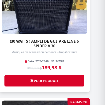
(30 WATTS ) AMPLI DE GUITARE LINE 6
SPIDER V 30
Musiques de scènes
/
Équipements - Amplificateurs
Date: 2025-12-29 | ID: 247383
189,98 $
199,98 $
VOIR PRODUIT
RABAIS 5%