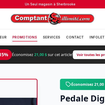
Un Seul magasin à
Sherbrooke
EUR
PROMOTIONS
SERVICES
CONTACT
INFOLET
15%
Économisez
21,00 $
sur cet article!
Voir toutes les 
Économisez 21,00
Pedale Dig