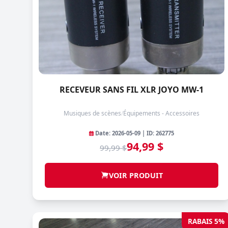
RECEVEUR SANS FIL XLR JOYO MW-1
Musiques de scènes
/
Équipements - Accessoires
Date: 2026-05-09 | ID: 262775
94,99 $
99,99 $
VOIR PRODUIT
RABAIS 5%