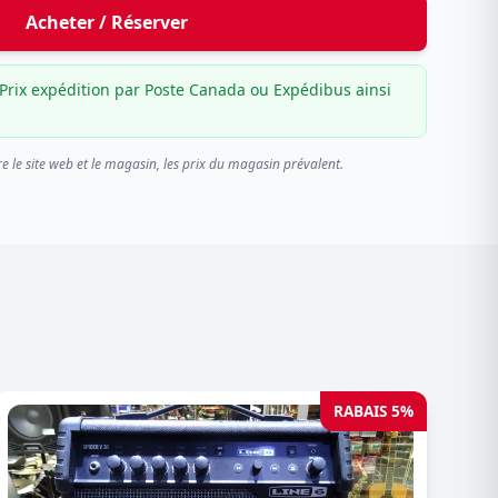
Acheter / Réserver
Prix expédition par Poste Canada ou Expédibus ainsi
re le site web et le magasin, les prix du magasin prévalent.
RABAIS 5%