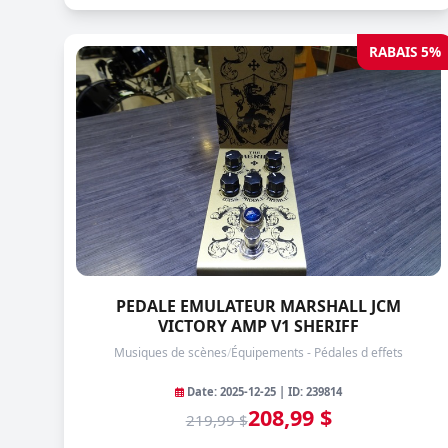
RABAIS 5%
PEDALE EMULATEUR MARSHALL JCM
VICTORY AMP V1 SHERIFF
Musiques de scènes
/
Équipements - Pédales d effets
Date: 2025-12-25 | ID: 239814
208,99 $
219,99 $