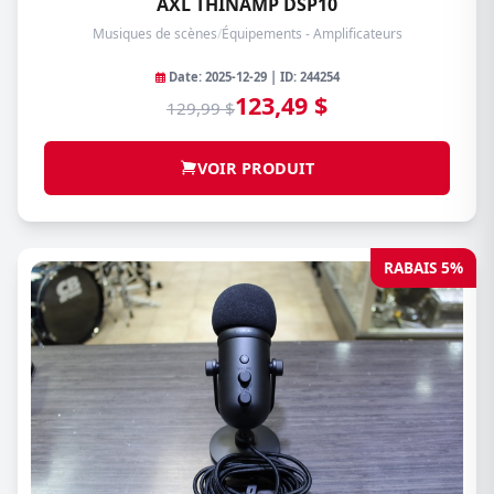
AXL THINAMP DSP10
Musiques de scènes
/
Équipements - Amplificateurs
Date: 2025-12-29 | ID: 244254
123,49 $
129,99 $
VOIR PRODUIT
RABAIS 5%