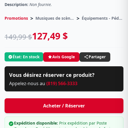
Description:
Non fournie.
>
>
Promotions
Musiques de scènes
Équipements - Pédales d effets
127,49 $
149,99 $
État: En stock
Avis Google
Partager
Vous désirez réserver ce produit?
Appelez-nous au
(819) 566-3333
Acheter / Réserver
Expédition disponible:
Prix expédition par Poste