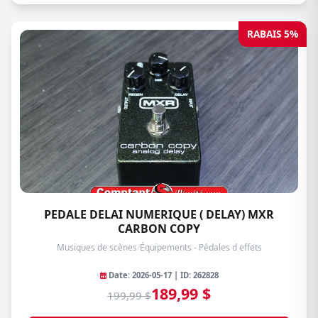
RABAIS 5%
PEDALE DELAI NUMERIQUE ( DELAY) MXR
CARBON COPY
Musiques de scènes
/
Équipements - Pédales d effets
Date: 2026-05-17 | ID: 262828
189,99 $
199,99 $