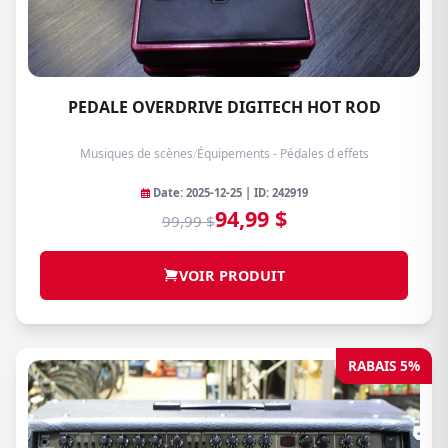
PEDALE OVERDRIVE DIGITECH HOT ROD
Musiques de scènes
/
Équipements - Pédales d effets
Date: 2025-12-25 | ID: 242919
94,99 $
99,99 $
VOIR PRODUIT
RABAIS 5%