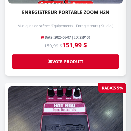
ENREGISTREUR PORTABLE ZOOM H2N
Musiques de scènes
/
Équipements - Enregistreurs ( Studio )
Date: 2026-06-07 | ID: 259100
151,99 $
159,99 $
VOIR PRODUIT
RABAIS 5%