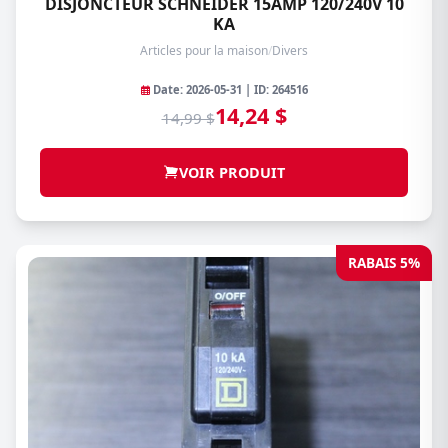
DISJONCTEUR SCHNEIDER 15AMP 120/240V 10
KA
Articles pour la maison
/
Divers
Date: 2026-05-31 | ID: 264516
14,24 $
14,99 $
VOIR PRODUIT
RABAIS 5%