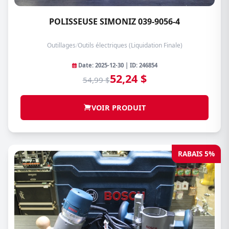
POLISSEUSE SIMONIZ 039-9056-4
Outillages
/
Outils électriques (Liquidation Finale)
Date: 2025-12-30 | ID: 246854
52,24 $
54,99 $
VOIR PRODUIT
RABAIS 5%