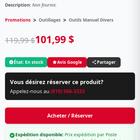
Description:
Non fournie.
>
>
Promotions
Outillages
Outils Manuel Divers
101,99 $
119,99 $
État: En stock
Avis Google
Partager
Vous désirez réserver ce produit?
Appelez-nous au
(819) 566-3333
Acheter / Réserver
Expédition disponible:
Prix expédition par Poste