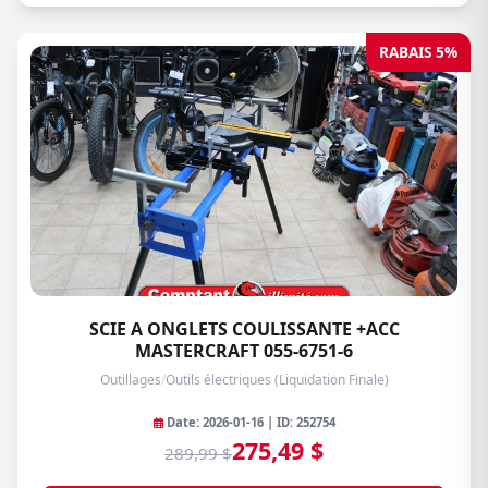
RABAIS 5%
SCIE A ONGLETS COULISSANTE +ACC
MASTERCRAFT 055-6751-6
Outillages
/
Outils électriques (Liquidation Finale)
Date: 2026-01-16 | ID: 252754
275,49 $
289,99 $