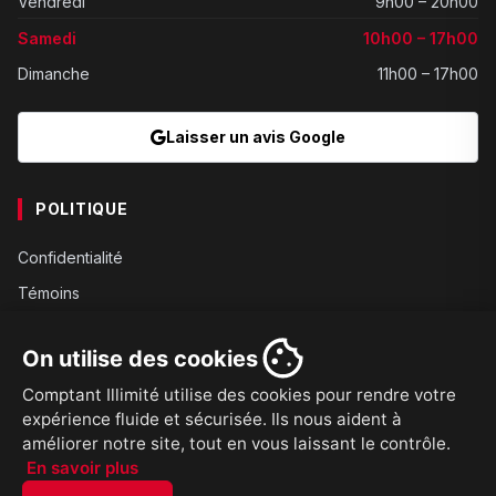
Vendredi
9h00 – 20h00
Samedi
10h00 – 17h00
Dimanche
11h00 – 17h00
Laisser un avis Google
POLITIQUE
Confidentialité
Témoins
Gouvernance
On utilise des cookies
Conditions
Comptant Illimité utilise des cookies pour rendre votre
Expédition
expérience fluide et sécurisée. Ils nous aident à
Retours
améliorer notre site, tout en vous laissant le contrôle.
En savoir plus