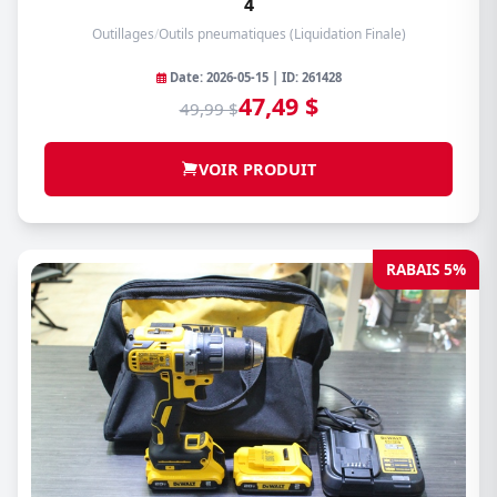
4
Outillages
/
Outils pneumatiques (Liquidation Finale)
Date: 2026-05-15 | ID: 261428
47,49 $
49,99 $
VOIR PRODUIT
RABAIS 5%