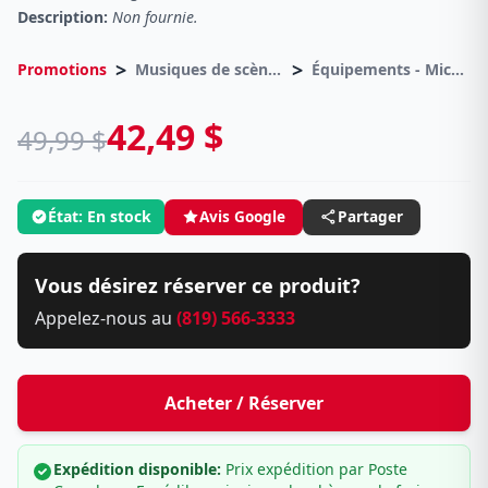
Description:
Non fournie.
>
>
Promotions
Musiques de scènes
Équipements - Microphones
42,49 $
49,99 $
État: En stock
Avis Google
Partager
Vous désirez réserver ce produit?
Appelez-nous au
(819) 566-3333
Acheter / Réserver
Expédition disponible:
Prix expédition par Poste