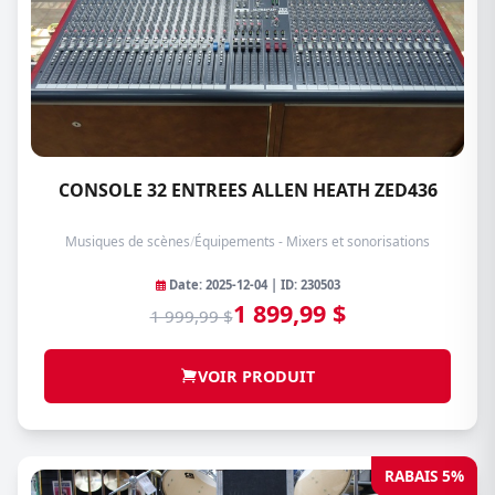
CONSOLE 32 ENTREES ALLEN HEATH ZED436
Musiques de scènes
/
Équipements - Mixers et sonorisations
Date: 2025-12-04 | ID: 230503
1 899,99 $
1 999,99 $
VOIR PRODUIT
RABAIS 5%