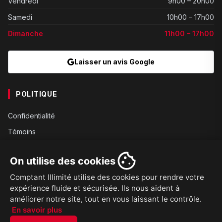
Vendredi
9h00 – 20h00
Samedi
10h00 – 17h00
Dimanche
11h00 – 17h00
Laisser un avis Google
POLITIQUE
Confidentialité
Témoins
Gouvernance
On utilise des cookies
Conditions
Comptant Illimité utilise des cookies pour rendre votre
Expédition
expérience fluide et sécurisée. Ils nous aident à
Retours
améliorer notre site, tout en vous laissant le contrôle.
En savoir plus