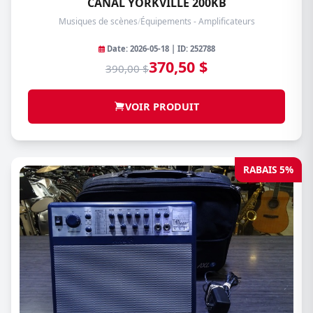
CANAL YORKVILLE 200KB
Musiques de scènes
/
Équipements - Amplificateurs
Date: 2026-05-18 | ID: 252788
370,50 $
390,00 $
VOIR PRODUIT
RABAIS 5%