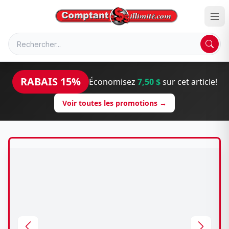
RABAIS 15%
Économisez
7,50 $
sur cet article!
Voir toutes les promotions →