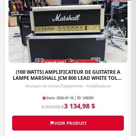
(100 WATTS) AMPLIFICATEUR DE GUITATRE A
LAMPE MARSHALL JCM 800 LEAD WHITE TOLEX
SERIES-2203
Musiques de scènes
/
Équipements - Amplificateurs
Date: 2026-01-16 | ID: 248200
3 134,98 $
3 299,98 $
VOIR PRODUIT