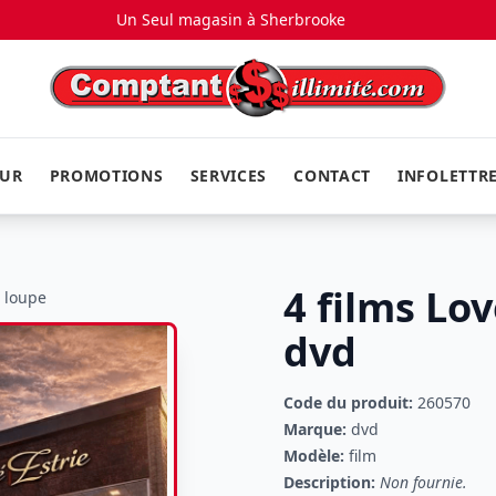
Un Seul magasin à
Sherbrooke
EUR
PROMOTIONS
SERVICES
CONTACT
INFOLETTR
4 films Lov
a loupe
dvd
Code du produit:
260570
Marque:
dvd
Modèle:
film
Description:
Non fournie.