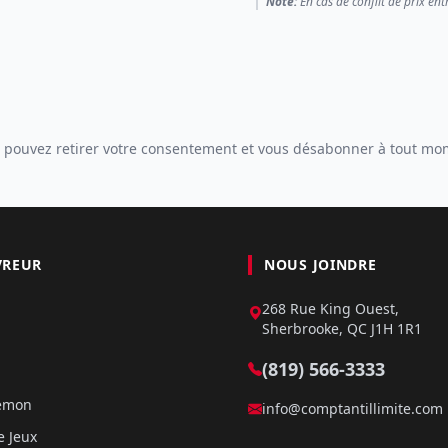
Note:
En cas de conflit de prix ent
 pouvez retirer votre consentement et vous désabonner à tout mo
VREUR
NOUS JOINDRE
268 Rue King Ouest,
Sherbrooke, QC J1H 1R1
(819) 566-3333
kémon
info@comptantillimite.com
e Jeux