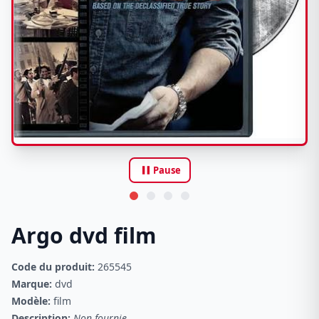
pause
Pause
Argo dvd film
Code du produit:
265545
Marque:
dvd
Modèle:
film
Description:
Non fournie.