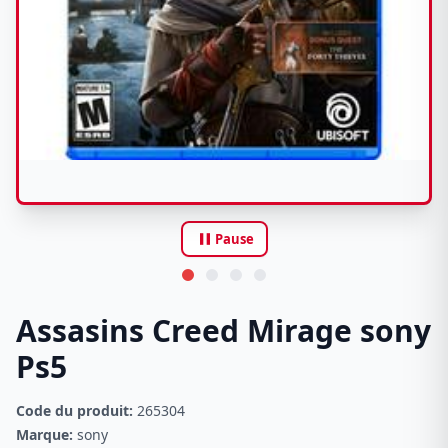
pause
Pause
Assasins Creed Mirage sony
Ps5
Code du produit:
265304
Marque:
sony