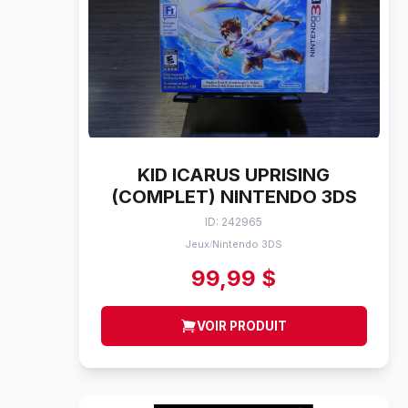
KID ICARUS UPRISING
(COMPLET) NINTENDO 3DS
ID: 242965
Jeux
Nintendo 3DS
/
99,99 $
VOIR PRODUIT