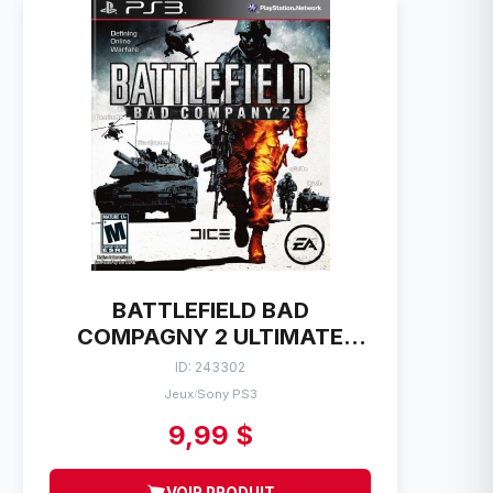
BATTLEFIELD BAD
COMPAGNY 2 ULTIMATE
EDITION SONY PS3
ID: 243302
Jeux
Sony PS3
/
9,99 $