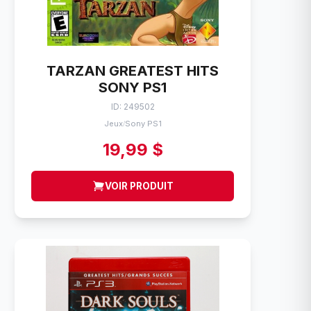
TARZAN GREATEST HITS
SONY PS1
ID: 249502
Jeux
Sony PS1
/
19,99 $
VOIR PRODUIT