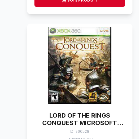
VOIR PRODUIT
LORD OF THE RINGS
CONQUEST MICROSOFT
XBOX 360
ID: 260528
/