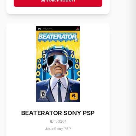
VOIR PRODUIT
BEATERATOR SONY PSP
ID: 50261
Jeux
Sony PSP
/