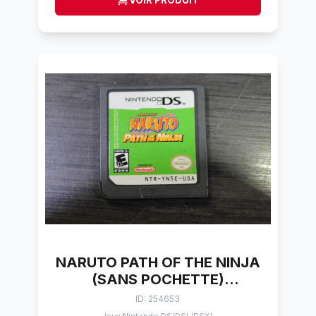
VOIR PRODUIT
NARUTO PATH OF THE NINJA
(SANS POCHETTE)
NINTENDO DS
ID: 254653
/