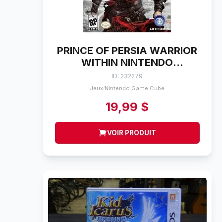
PRINCE OF PERSIA WARRIOR
WITHIN NINTENDO
GAMECUBE
ID: 232279
Jeux
Nintendo Game Cube
/
19,99 $
VOIR PRODUIT