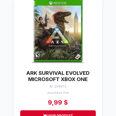
ARK SURVIVAL EVOLVED
MICROSOFT XBOX ONE
ID: 244972
Jeux
Xbox One
/
9,99 $