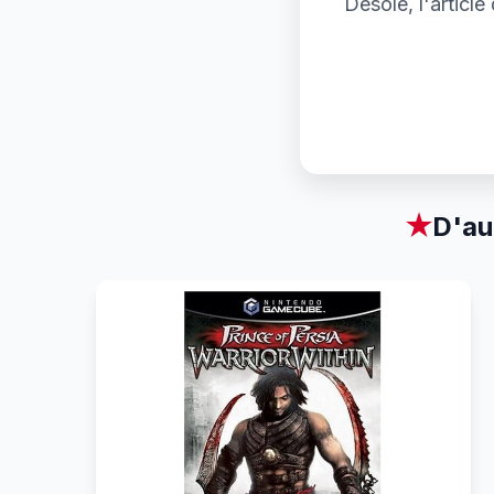
Désolé, l'articl
★
D'au