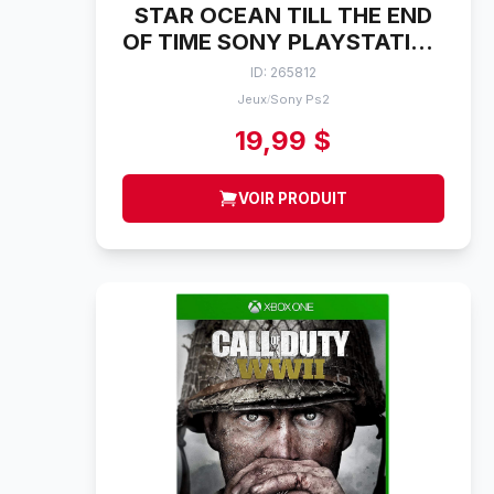
STAR OCEAN TILL THE END
OF TIME SONY PLAYSTATION
2
ID: 265812
Jeux
Sony Ps2
/
19,99 $
VOIR PRODUIT