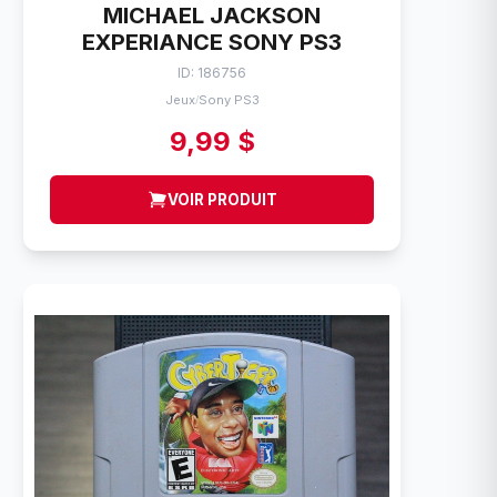
MICHAEL JACKSON
EXPERIANCE SONY PS3
ID: 186756
Jeux
Sony PS3
/
9,99 $
VOIR PRODUIT