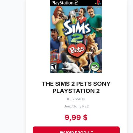
THE SIMS 2 PETS SONY
PLAYSTATION 2
ID: 265819
Jeux
Sony Ps2
/
9,99 $