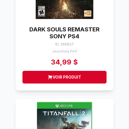
DARK SOULS REMASTER
SONY PS4
ID: 265837
Jeux
Sony PS4
/
34,99 $
VOIR PRODUIT