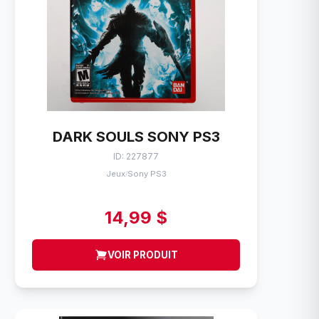
DARK SOULS SONY PS3
ID: 227877
Jeux
Sony PS3
/
14,99 $
VOIR PRODUIT