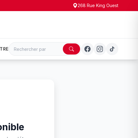
268 Rue King Ouest
TRE
onible