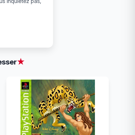
us inquiétez pas,
esser
★