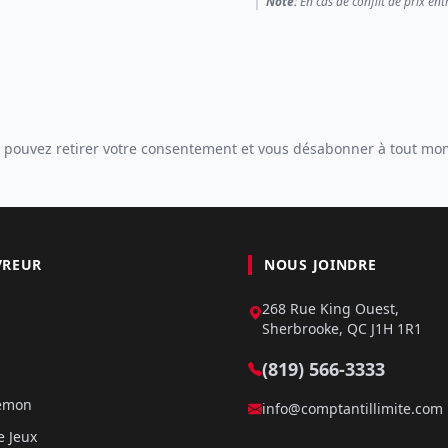
Note:
En cas de conflit de prix ent
 pouvez retirer votre consentement et vous désabonner à tout mo
VREUR
NOUS JOINDRE
268 Rue King Ouest,
Sherbrooke, QC J1H 1R1
(819) 566-3333
kémon
info@comptantillimite.com
e Jeux