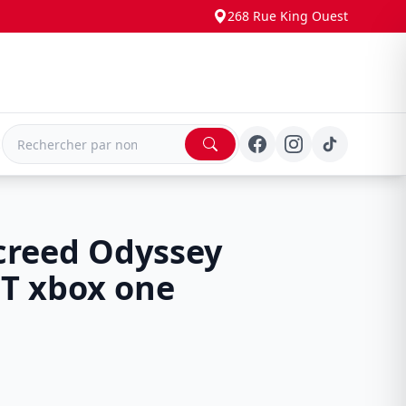
268 Rue King Ouest
E
creed Odyssey
T xbox one