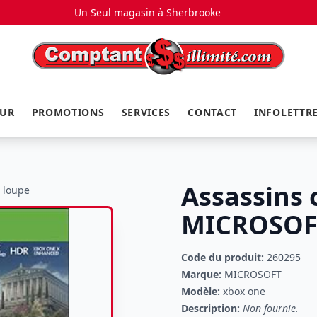
Un Seul magasin à
Sherbrooke
EUR
PROMOTIONS
SERVICES
CONTACT
INFOLETTR
Assassins 
a loupe
MICROSOF
Code du produit:
260295
Marque:
MICROSOFT
Modèle:
xbox one
Description:
Non fournie.