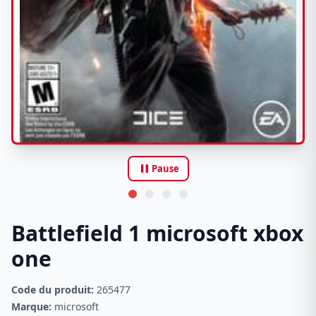
pause
Pause
Battlefield 1 microsoft xbox
one
Code du produit:
265477
Marque:
microsoft