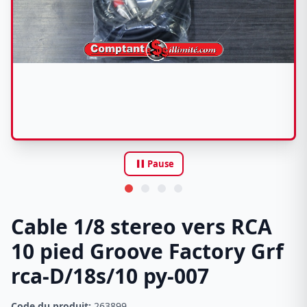
pause
Pause
Cable 1/8 stereo vers RCA
10 pied Groove Factory Grf
rca-D/18s/10 py-007
Code du produit:
263899