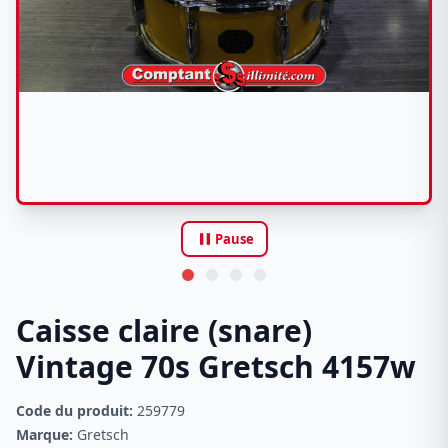
pause
Pause
Caisse claire (snare)
Vintage 70s Gretsch 4157w
Code du produit:
259779
Marque:
Gretsch