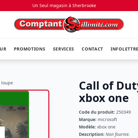
Un Seul magasin à
Sherbrooke
EUR
PROMOTIONS
SERVICES
CONTACT
INFOLETTR
Call of Du
a loupe
xbox one
Code du produit:
250349
Marque:
microsoft
Modèle:
xbox one
Description:
Non fournie.