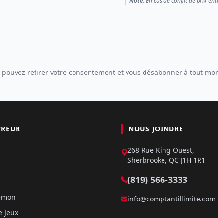
Note:
En cas de conflit de prix ent
 pouvez retirer votre consentement et vous désabonner à tout mo
VREUR
NOUS JOINDRE
268 Rue King Ouest,
Sherbrooke, QC J1H 1R1
(819) 566-3333
kémon
info@comptantillimite.com
e Jeux